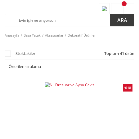
ARA
Anasayfa
Baza Yatak
Aksesuarlar
Dekoratif Ürünler
Stoktakiler
Toplam 41 ürün
%18