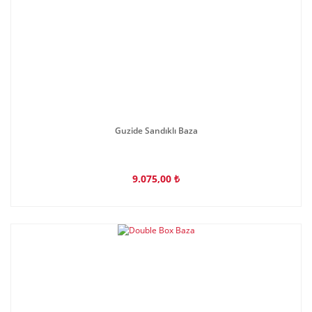
Guzide Sandıklı Baza
9.075,00 ₺