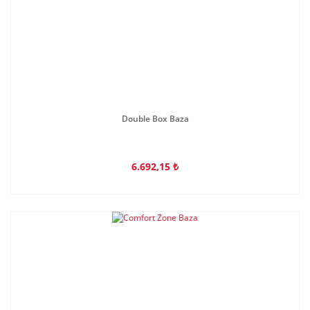
Double Box Baza
6.692,15 ₺