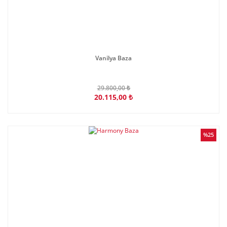
Vanilya Baza
29.800,00 ₺
20.115,00 ₺
%25