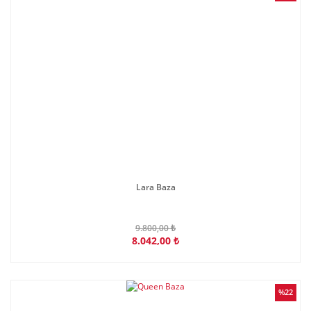
Lara Baza
9.800,00 ₺
8.042,00 ₺
%22