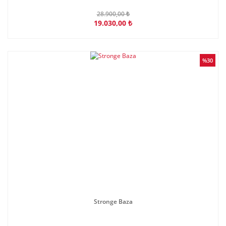
28.900,00 ₺
19.030,00 ₺
%30
Stronge Baza