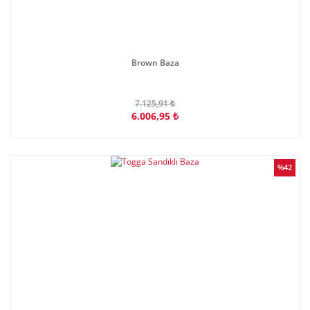
Brown Baza
7.125,91 ₺
6.006,95 ₺
%42