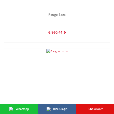
Rouge Baza
6.860,41 ₺
Whatsapp
Bize Ulaşın
Showroom