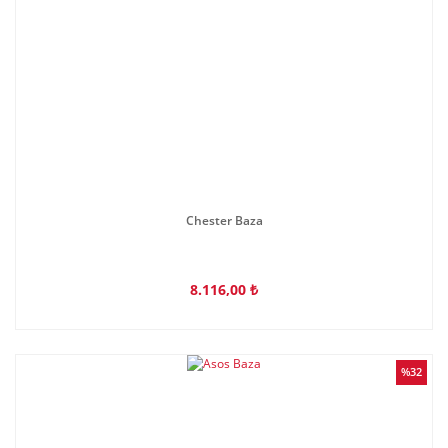
Chester Baza
8.116,00 ₺
%32