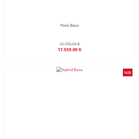
Paris Baza
22.756,00 ₺
17.559,00 ₺
%28