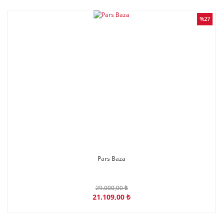
%27
Pars Baza
29.000,00 ₺
21.109,00 ₺