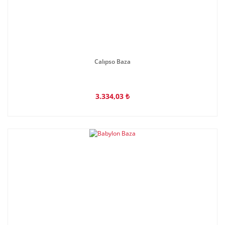
Calıpso Baza
3.334,03 ₺