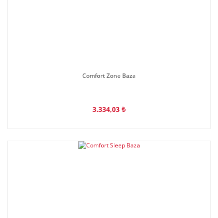
Comfort Zone Baza
3.334,03 ₺