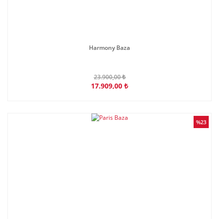
Harmony Baza
23.900,00 ₺
17.909,00 ₺
%23