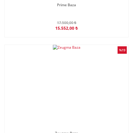
Prime Baza
17.500,00 ₺
15.552,00 ₺
%19