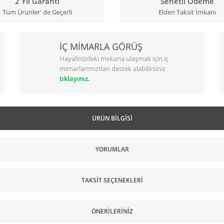
2 Yıl Garanti
Senetli Ödeme
Tüm Ürünler' de Geçerli
Elden Taksit İmkanı
İÇ MİMARLA GÖRÜŞ
Hayalinizdeki mekana ulaşmak için iç
mimarlarımızdan destek alabilirsiniz
tıklayınız.
ÜRÜN BILGISI
YORUMLAR
TAKSIT SEÇENEKLERI
ÖNERILERINIZ