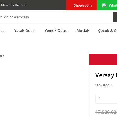
Showroom
Wha
ç Mimarlık Hizmeti
ası
Yatak Odası
Yemek Odası
Mutfak
Çocuk & G
Versay 
Stok Kodu
17.900,00