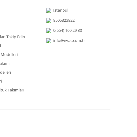
Istanbul
8505323822
0(554) 160 29 30
dan Takip Edin
info@evac.com.tr
i
 Modelleri
akımı
elleri
i
tuk Takımları