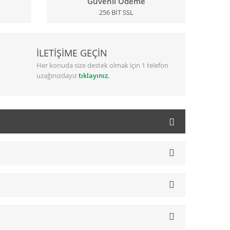
Güvenli Ödeme
256 BİT SSL
İLETİŞİME GEÇİN
Her konuda size destek olmak için 1 telefon
uzağınızdayız
tıklayınız.