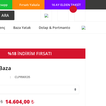
tsapp
Fırsatı Yakala
16 AY ELDEN TAKSİT
ARA
enç
Baza Yatak
Dolap & Portmanto
%18
İNDİRİM FIRSATI
Baza
CLPRWX35
14.604,00
₺
 ₺