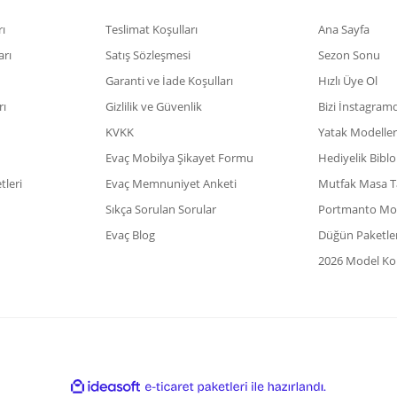
ı
Teslimat Koşulları
Ana Sayfa
arı
Satış Sözleşmesi
Sezon Sonu
Garanti ve İade Koşulları
Hızlı Üye Ol
rı
Gizlilik ve Güvenlik
Bizi İnstagram
KVKK
Yatak Modeller
Evaç Mobilya Şikayet Formu
Hediyelik Biblo
leri
Evaç Memnuniyet Anketi
Mutfak Masa T
Sıkça Sorulan Sorular
Portmanto Mod
Evaç Blog
Düğün Paketler
2026 Model Kol
ile
ideasoft
e-