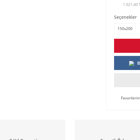
1.921,40 
Seçenekler
150x200
B