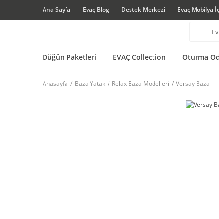
Ana Sayfa
Evaç Blog
Destek Merkezi
Evaç Mobilya İ
Düğün Paketleri
EVAÇ Collection
Oturma Od
Anasayfa
Baza Yatak
Relax Baza Modelleri
Versay Baza