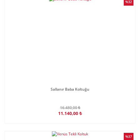
%32
Sallanır Baba Koltuğu
16.480,00 ₺
11.140,00 ₺
%37