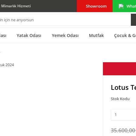
Showroom
Wha
ç Mimarlık Hizmeti
ası
Yatak Odası
Yemek Odası
Mutfak
Çocuk & G
4
Lotus T
Stok Kodu
35.600,00