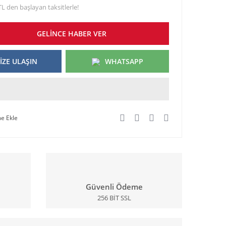
TL den başlayan taksitlerle!
GELİNCE HABER VER
İZE ULAŞIN
WHATSAPP
Güvenli Ödeme
256 BİT SSL