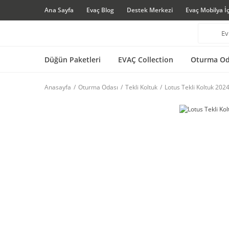
Ana Sayfa
Evaç Blog
Destek Merkezi
Evaç Mobilya İ
Düğün Paketleri
EVAÇ Collection
Oturma Od
Anasayfa
Oturma Odası
Tekli Koltuk
Lotus Tekli Koltuk 202