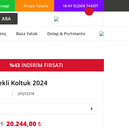
tsapp
Fırsatı Yakala
16 AY ELDEN TAKSİT
ARA
enç
Baza Yatak
Dolap & Portmanto
%43
İNDİRİM FIRSATI
ekli Koltuk 2024
JPQTZ378
20.244,00
₺
 ₺