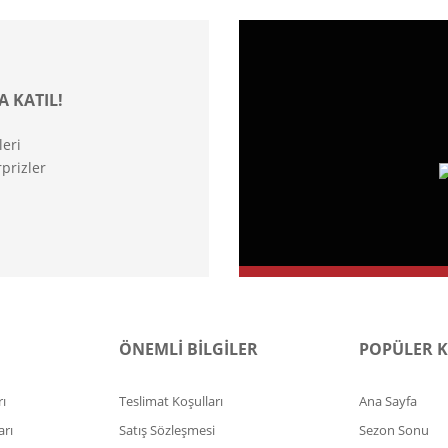
A KATIL!
leri
prizler
ÖNEMLİ BİLGİLER
POPÜLER 
ı
Teslimat Koşulları
Ana Sayfa
arı
Satış Sözleşmesi
Sezon Sonu