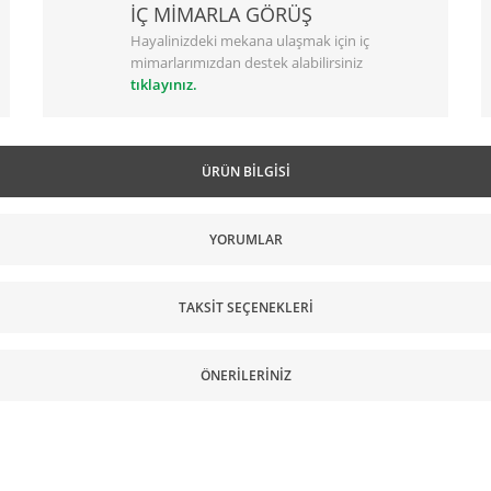
İÇ MİMARLA GÖRÜŞ
Hayalinizdeki mekana ulaşmak için iç
mimarlarımızdan destek alabilirsiniz
tıklayınız.
ÜRÜN BILGISI
YORUMLAR
TAKSIT SEÇENEKLERI
ÖNERILERINIZ