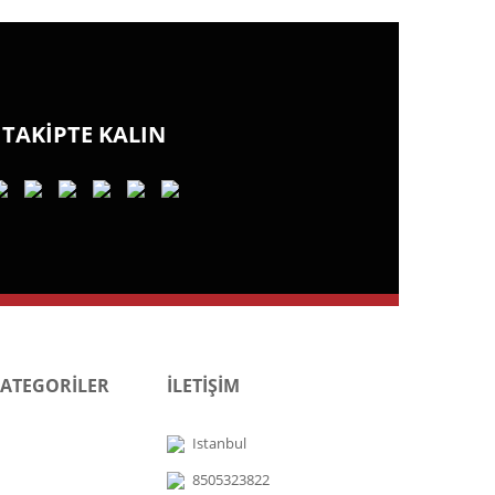
TAKİPTE KALIN
KATEGORİLER
İLETİŞİM
Istanbul
8505323822