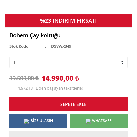
%23
İNDİRİM FIRSATI
Bohem Çay koltuğu
Stok Kodu
DSVWX349
14.990,00
₺
19.500,00 ₺
1.972,18 TL den başlayan taksitlerle!
SEPETE EKLE
BİZE ULAŞIN
WHATSAPP