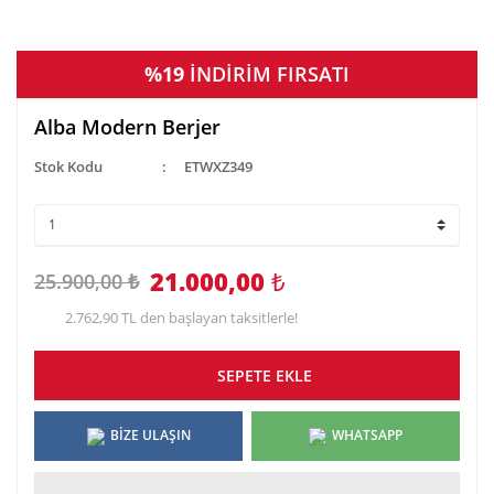
%19
İNDİRİM FIRSATI
Alba Modern Berjer
Stok Kodu
ETWXZ349
21.000,00
₺
25.900,00 ₺
2.762,90 TL den başlayan taksitlerle!
SEPETE EKLE
BİZE ULAŞIN
WHATSAPP