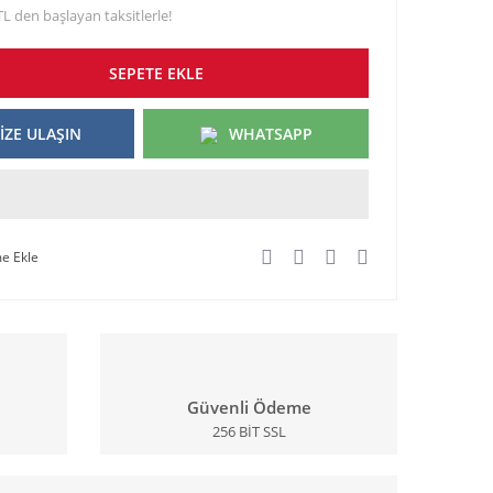
TL den başlayan taksitlerle!
SEPETE EKLE
İZE ULAŞIN
WHATSAPP
Güvenli Ödeme
256 BİT SSL