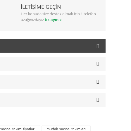
İLETİŞİME GEÇİN
Her konuda size destek olmak için 1 telefon
uzağınızdayız
tıklayınız.
masası takımı fiyatları
mutfak masası takımları