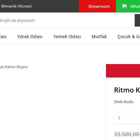
Showroom
Wha
ç Mimarlık Hizmeti
ası
Yatak Odası
Yemek Odası
Mutfak
Çocuk & G
Ritmo K
Stok Kodu
33.500,00