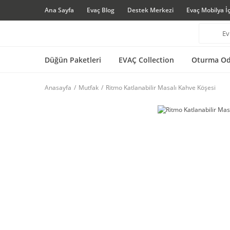
Ana Sayfa
Evaç Blog
Destek Merkezi
Evaç Mobilya İ
Düğün Paketleri
EVAÇ Collection
Oturma Od
Anasayfa
Mutfak
Ritmo Katlanabilir Masalı Kahve Köşesi