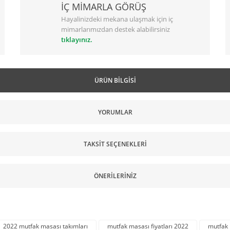
İÇ MİMARLA GÖRÜŞ
Hayalinizdeki mekana ulaşmak için iç
mimarlarımızdan destek alabilirsiniz
tıklayınız.
ÜRÜN BILGISI
YORUMLAR
TAKSIT SEÇENEKLERI
ÖNERILERINIZ
2022 mutfak masası takımları
mutfak masası fiyatları 2022
mutfak 