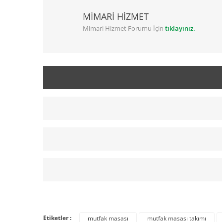
MİMARİ HİZMET
Mimari Hizmet Forumu İçin
tıklayınız.
Etiketler :
mutfak masası
mutfak masası takımı