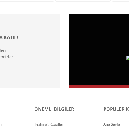
A KATIL!
leri
prizler
ÖNEMLİ BİLGİLER
POPÜLER 
ı
Teslimat Koşulları
Ana Sayfa