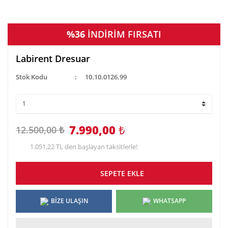
%36
İNDİRİM FIRSATI
Labirent Dresuar
Stok Kodu
10.10.0126.99
7.990,00
₺
12.500,00 ₺
1.051,22 TL den başlayan taksitlerle!
SEPETE EKLE
BİZE ULAŞIN
WHATSAPP