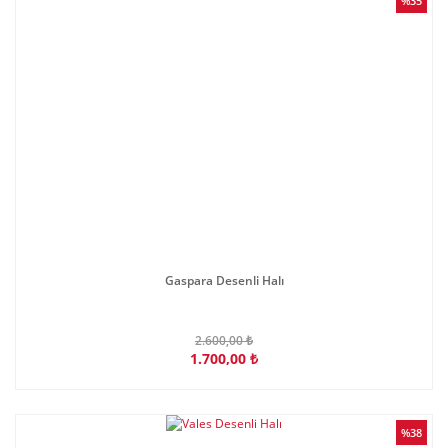
%35
Gaspara Desenli Halı
2.600,00 ₺
1.700,00 ₺
%38