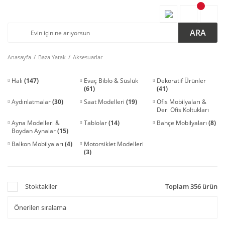
ARA
Anasayfa
Baza Yatak
Aksesuarlar
Halı
(147)
Evaç Biblo & Süslük
Dekoratif Ürünler
(61)
(41)
Aydınlatmalar
(30)
Saat Modelleri
(19)
Ofis Mobilyaları &
Deri Ofis Koltukları
(18)
Ayna Modelleri &
Tablolar
(14)
Bahçe Mobilyaları
(8)
Boydan Aynalar
(15)
Balkon Mobilyaları
(4)
Motorsiklet Modelleri
(3)
Stoktakiler
Toplam 356 ürün