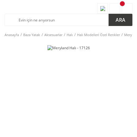
ARA
Anasayfa
Baza Yatak
Aksesuarlar
Halı
Halı Modelleri Özel Renkler
Merylan