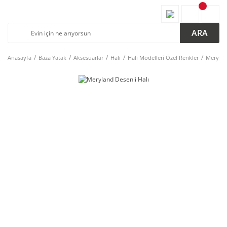
ARA
Anasayfa
Baza Yatak
Aksesuarlar
Halı
Halı Modelleri Özel Renkler
Merylan