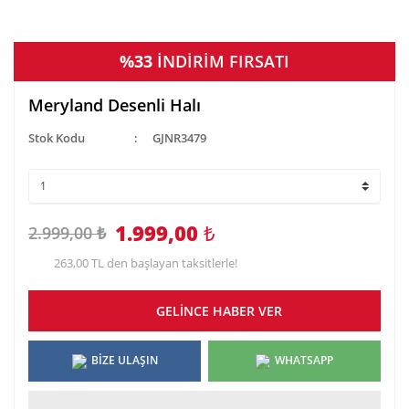
%33
İNDİRİM FIRSATI
Meryland Desenli Halı
Stok Kodu
GJNR3479
1.999,00
₺
2.999,00 ₺
263,00 TL den başlayan taksitlerle!
GELİNCE HABER VER
BİZE ULAŞIN
WHATSAPP