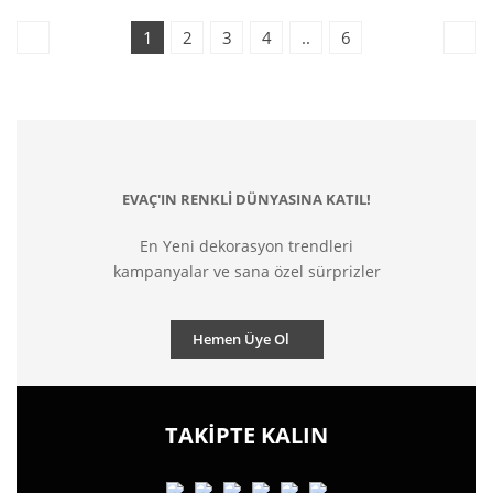
1
2
3
4
..
6
EVAÇ'IN RENKLİ DÜNYASINA KATIL!
En Yeni dekorasyon trendleri
kampanyalar ve sana özel sürprizler
Hemen Üye Ol
TAKİPTE KALIN