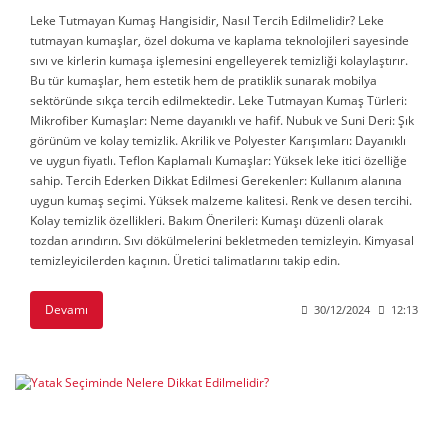
Leke Tutmayan Kumaş Hangisidir, Nasıl Tercih Edilmelidir? Leke
tutmayan kumaşlar, özel dokuma ve kaplama teknolojileri sayesinde
sıvı ve kirlerin kumaşa işlemesini engelleyerek temizliği kolaylaştırır.
Bu tür kumaşlar, hem estetik hem de pratiklik sunarak mobilya
sektöründe sıkça tercih edilmektedir. Leke Tutmayan Kumaş Türleri:
Mikrofiber Kumaşlar: Neme dayanıklı ve hafif. Nubuk ve Suni Deri: Şık
görünüm ve kolay temizlik. Akrilik ve Polyester Karışımları: Dayanıklı
ve uygun fiyatlı. Teflon Kaplamalı Kumaşlar: Yüksek leke itici özelliğe
sahip. Tercih Ederken Dikkat Edilmesi Gerekenler: Kullanım alanına
uygun kumaş seçimi. Yüksek malzeme kalitesi. Renk ve desen tercihi.
Kolay temizlik özellikleri. Bakım Önerileri: Kumaşı düzenli olarak
tozdan arındırın. Sıvı dökülmelerini bekletmeden temizleyin. Kimyasal
temizleyicilerden kaçının. Üretici talimatlarını takip edin.
Devamı
30/12/2024
12:13