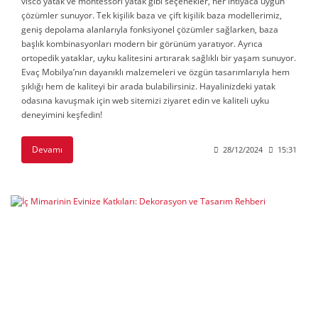
visco yatak ve montessori yatak gibi seçenekler, her ihtiyaca uygun
çözümler sunuyor. Tek kişilik baza ve çift kişilik baza modellerimiz,
geniş depolama alanlarıyla fonksiyonel çözümler sağlarken, baza
başlık kombinasyonları modern bir görünüm yaratıyor. Ayrıca
ortopedik yataklar, uyku kalitesini artırarak sağlıklı bir yaşam sunuyor.
Evaç Mobilya’nın dayanıklı malzemeleri ve özgün tasarımlarıyla hem
şıklığı hem de kaliteyi bir arada bulabilirsiniz. Hayalinizdeki yatak
odasına kavuşmak için web sitemizi ziyaret edin ve kaliteli uyku
deneyimini keşfedin!
Devamı
28/12/2024
15:31