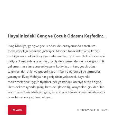
Hayalinizdeki Genç ve Çocuk Odasını Keşfedin: Evaç Mobilya ile Şıklık ve Konfor Bir Arada
Evaç Mobilya, genç ve çocuk odası dekorasyonunda estetik ve
fonksiyonelliği bir araya getiriyor. Modern tasarımlar ve kullanışlı
mobilya seçenekleri ile yaşam alanları hem şık hem de konforlu hale
geliyor. Genç odası takımları, geniş depolama alanları ve ergonomik
çalışma masaları sunarak yaşamı kolaylaştırırken, çocuk odası
takımları da renkli ve güvenli tasarımlar ile eğlenceli bir atmosfer
yaratıyor. Evaç Mobilya'nın geniş ürün yelpazesi, dayanıklı
malzemeleri ve uygun fiyatları, her yaştan kullanıcıya hitap ediyor.
Hem dekorasyonda şıklığı hem de işlevselliği arayanlar için ideal bir
seçim olan Evaç Mobilya, genç ve çocuk odalarınızı hayalinizdeki gibi
tasarlamanıza yardımcı oluyor.
Devamı
28/12/2024
16:24