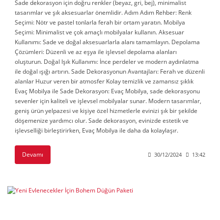
Sade dekorasyon için doğru renkler (beyaz, gri, bej), minimalist
tasarımlar ve şık aksesuarlar önemlidir. Adım Adım Rehber: Renk
Seçimi: Nötr ve pastel tonlarla ferah bir ortam yaratın. Mobilya
Seçimi: Minimalist ve çok amaçlı mobilyalar kullanın. Aksesuar
Kullanımı: Sade ve doğal aksesuarlarla alanı tamamlayın. Depolama
Çözümleri: Düzenli ve az eşya ile işlevsel depolama alanları
oluşturun. Doğal Işık Kullanımı: İnce perdeler ve modern aydınlatma
ile doğal ışığı artırın. Sade Dekorasyonun Avantajları: Ferah ve düzenli
alanlar Huzur veren bir atmosfer Kolay temizlik ve zamansız şıklık
Evaç Mobilya ile Sade Dekorasyon: Evaç Mobilya, sade dekorasyonu
sevenler için kaliteli ve işlevsel mobilyalar sunar. Modern tasarımlar,
geniş ürün yelpazesi ve kişiye özel hizmetlerle evinizi şık bir şekilde
döşemenize yardımcı olur. Sade dekorasyon, evinizde estetik ve
işlevselliği birleştirirken, Evaç Mobilya ile daha da kolaylaşır.
Devamı
30/12/2024
13:42