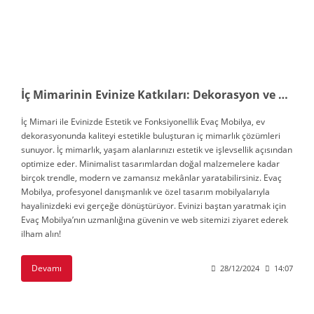
İç Mimarinin Evinize Katkıları: Dekorasyon ve Tasarım Rehberi
İç Mimari ile Evinizde Estetik ve Fonksiyonellik Evaç Mobilya, ev
dekorasyonunda kaliteyi estetikle buluşturan iç mimarlık çözümleri
sunuyor. İç mimarlık, yaşam alanlarınızı estetik ve işlevsellik açısından
optimize eder. Minimalist tasarımlardan doğal malzemelere kadar
birçok trendle, modern ve zamansız mekânlar yaratabilirsiniz. Evaç
Mobilya, profesyonel danışmanlık ve özel tasarım mobilyalarıyla
hayalinizdeki evi gerçeğe dönüştürüyor. Evinizi baştan yaratmak için
Evaç Mobilya’nın uzmanlığına güvenin ve web sitemizi ziyaret ederek
ilham alın!
Devamı
28/12/2024
14:07