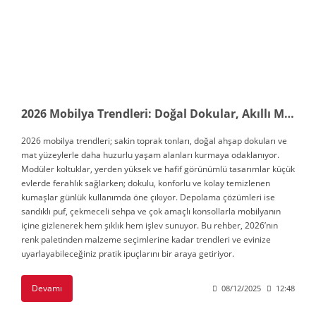
2026 Mobilya Trendleri: Doğal Dokular, Akıllı Modülerlik ve Sakin Renkler
2026 mobilya trendleri; sakin toprak tonları, doğal ahşap dokuları ve
mat yüzeylerle daha huzurlu yaşam alanları kurmaya odaklanıyor.
Modüler koltuklar, yerden yüksek ve hafif görünümlü tasarımlar küçük
evlerde ferahlık sağlarken; dokulu, konforlu ve kolay temizlenen
kumaşlar günlük kullanımda öne çıkıyor. Depolama çözümleri ise
sandıklı puf, çekmeceli sehpa ve çok amaçlı konsollarla mobilyanın
içine gizlenerek hem şıklık hem işlev sunuyor. Bu rehber, 2026’nın
renk paletinden malzeme seçimlerine kadar trendleri ve evinize
uyarlayabileceğiniz pratik ipuçlarını bir araya getiriyor.
Devamı
08/12/2025
12:48