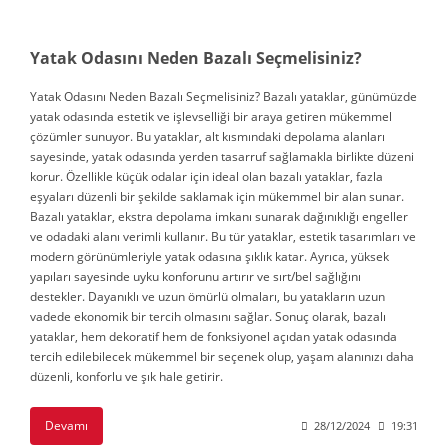
Yatak Odasını Neden Bazalı Seçmelisiniz?
Yatak Odasını Neden Bazalı Seçmelisiniz? Bazalı yataklar, günümüzde
yatak odasında estetik ve işlevselliği bir araya getiren mükemmel
çözümler sunuyor. Bu yataklar, alt kısmındaki depolama alanları
sayesinde, yatak odasında yerden tasarruf sağlamakla birlikte düzeni
korur. Özellikle küçük odalar için ideal olan bazalı yataklar, fazla
eşyaları düzenli bir şekilde saklamak için mükemmel bir alan sunar.
Bazalı yataklar, ekstra depolama imkanı sunarak dağınıklığı engeller
ve odadaki alanı verimli kullanır. Bu tür yataklar, estetik tasarımları ve
modern görünümleriyle yatak odasına şıklık katar. Ayrıca, yüksek
yapıları sayesinde uyku konforunu artırır ve sırt/bel sağlığını
destekler. Dayanıklı ve uzun ömürlü olmaları, bu yatakların uzun
vadede ekonomik bir tercih olmasını sağlar. Sonuç olarak, bazalı
yataklar, hem dekoratif hem de fonksiyonel açıdan yatak odasında
tercih edilebilecek mükemmel bir seçenek olup, yaşam alanınızı daha
düzenli, konforlu ve şık hale getirir.
Devamı
28/12/2024
19:31