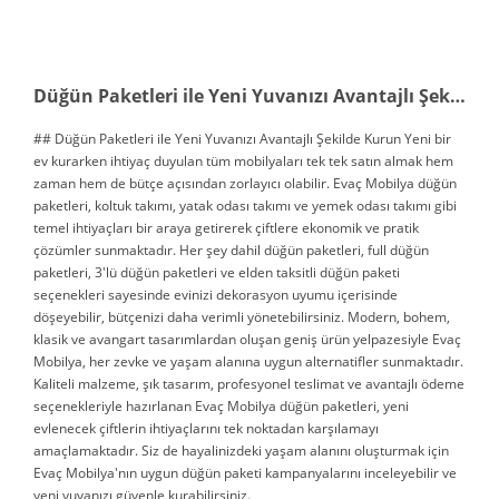
Düğün Paketleri ile Yeni Yuvanızı Avantajlı Şekilde Kurun
## Düğün Paketleri ile Yeni Yuvanızı Avantajlı Şekilde Kurun Yeni bir
ev kurarken ihtiyaç duyulan tüm mobilyaları tek tek satın almak hem
zaman hem de bütçe açısından zorlayıcı olabilir. Evaç Mobilya düğün
paketleri, koltuk takımı, yatak odası takımı ve yemek odası takımı gibi
temel ihtiyaçları bir araya getirerek çiftlere ekonomik ve pratik
çözümler sunmaktadır. Her şey dahil düğün paketleri, full düğün
paketleri, 3'lü düğün paketleri ve elden taksitli düğün paketi
seçenekleri sayesinde evinizi dekorasyon uyumu içerisinde
döşeyebilir, bütçenizi daha verimli yönetebilirsiniz. Modern, bohem,
klasik ve avangart tasarımlardan oluşan geniş ürün yelpazesiyle Evaç
Mobilya, her zevke ve yaşam alanına uygun alternatifler sunmaktadır.
Kaliteli malzeme, şık tasarım, profesyonel teslimat ve avantajlı ödeme
seçenekleriyle hazırlanan Evaç Mobilya düğün paketleri, yeni
evlenecek çiftlerin ihtiyaçlarını tek noktadan karşılamayı
amaçlamaktadır. Siz de hayalinizdeki yaşam alanını oluşturmak için
Evaç Mobilya'nın uygun düğün paketi kampanyalarını inceleyebilir ve
yeni yuvanızı güvenle kurabilirsiniz.