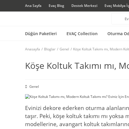
Ana Sayfa
Evaç Blog
Destek Merkezi
Evaç Mobilya İ
Düğün Paketleri
EVAÇ Collection
Oturma Od
Anasayfa
Bloglar
Genel
Köşe Koltuk Takımı mı, Modern Kolt
Köşe Koltuk Takımı mı, Mo
Genel
Evinizi dekore ederken oturma alanların
taşır. Peki, köşe koltuk takımı mı yoks
modellerine, avangart koltuk takımların