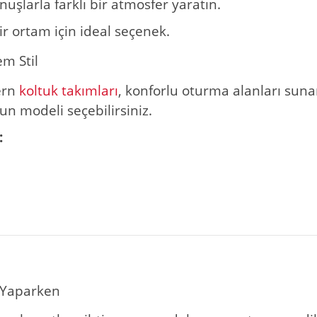
uşlarla farklı bir atmosfer yaratın.
ir ortam için ideal seçenek.
m Stil
ern
koltuk takımları
, konforlu oturma alanları sun
un modeli seçebilirsiniz.
:
 Yaparken