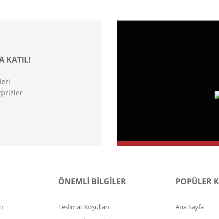
A KATIL!
leri
prizler
ÖNEMLİ BİLGİLER
POPÜLER 
ı
Teslimat Koşulları
Ana Sayfa