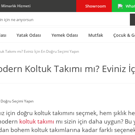
Showroom
Wha
ç Mimarlık Hizmeti
ası
Yatak Odası
Yemek Odası
Mutfak
Çocuk & G
uk Takımı mı? Eviniz İçin En Doğru Seçimi Yapın
dern Koltuk Takımı mı? Eviniz İ
ız için doğru koltuk takımını seçmek, hem şıklık
a modern
koltuk takımı
mı sizin için daha uygun? Bu 
dan bohem koltuk takımlarına kadar farklı seçenekl