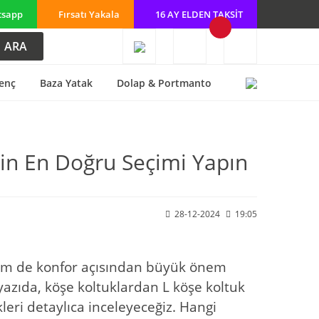
tsapp
Fırsatı Yakala
16 AY ELDEN TAKSİT
ARA
enç
Baza Yatak
Dolap & Portmanto
çin En Doğru Seçimi Yapın
28-12-2024
19:05
 hem de konfor açısından büyük önem
yazıda, köşe koltuklardan L köşe koltuk
eri detaylıca inceleyeceğiz. Hangi