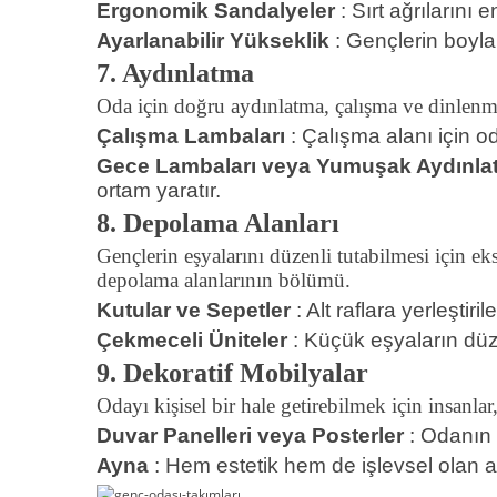
Ergonomik Sandalyeler
: Sırt ağrılarını 
Ayarlanabilir Yükseklik
: Gençlerin boylar
7. Aydınlatma
Oda için doğru aydınlatma, çalışma ve dinlenme 
Çalışma Lambaları
: Çalışma alanı için o
Gece Lambaları veya Yumuşak Aydınla
ortam yaratır.
8. Depolama Alanları
Gençlerin eşyalarını düzenli tutabilmesi için ek
depolama alanlarının bölümü.
Kutular ve Sepetler
: Alt raflara yerleştir
Çekmeceli Üniteler
: Küçük eşyaların düze
9. Dekoratif Mobilyalar
Odayı kişisel bir hale getirebilmek için insanlar
Duvar Panelleri veya Posterler
: Odanın d
Ayna
: Hem estetik hem de işlevsel olan a