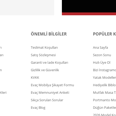
ÖNEMLİ BİLGİLER
POPÜLER 
ı
Teslimat Koşulları
Ana Sayfa
arı
Satış Sözleşmesi
Sezon Sonu
Garanti ve İade Koşulları
Hızlı Üye Ol
rı
Gizlilik ve Güvenlik
Bizi İnstagram
KVKK
Yatak Modeller
Evaç Mobilya Şikayet Formu
Hediyelik Biblo
leri
Evaç Memnuniyet Anketi
Mutfak Masa T
Sıkça Sorulan Sorular
Portmanto Mod
Evaç Blog
Düğün Paketler
2026 Model Kol