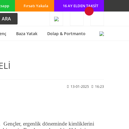
tsapp
Fırsatı Yakala
16 AY ELDEN TAKSİT
ARA
enç
Baza Yatak
Dolap & Portmanto
ELİ
13-01-2025
16:23
.
Gençler, ergenlik döneminde kimliklerini