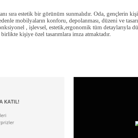
ı sıra estetik bir görünüm sunmalıdır. Oda, gençlerin kişis
edenle mobilyaların konforu, depolanması, düzeni ve tasarım
nksiyonel , işlevsel, estetik,ergonomik tüm detaylarıyla düş
likte kişiye özel tasarımlara imza atmaktadır.
A KATIL!
leri
prizler