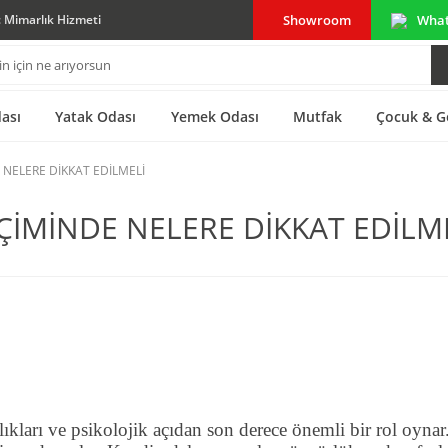
Showroom
Wha
ç Mimarlık Hizmeti
ası
Yatak Odası
Yemek Odası
Mutfak
Çocuk & G
NELERE DİKKAT EDİLMELİ
ÇİMİNDE NELERE DİKKAT EDİLM
tlıkları ve psikolojik açıdan son derece önemli bir rol oynar