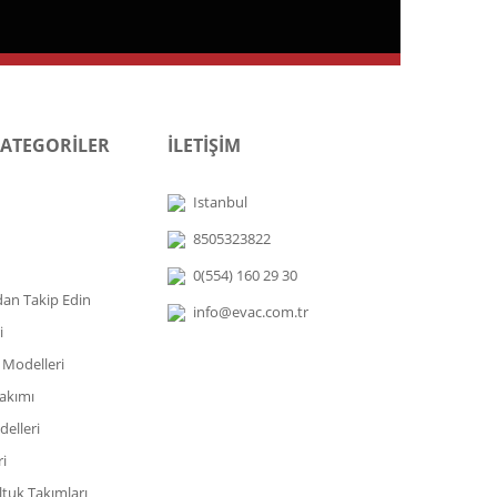
KATEGORİLER
İLETİŞİM
Istanbul
8505323822
0(554) 160 29 30
dan Takip Edin
info@evac.com.tr
i
 Modelleri
akımı
elleri
i
tuk Takımları