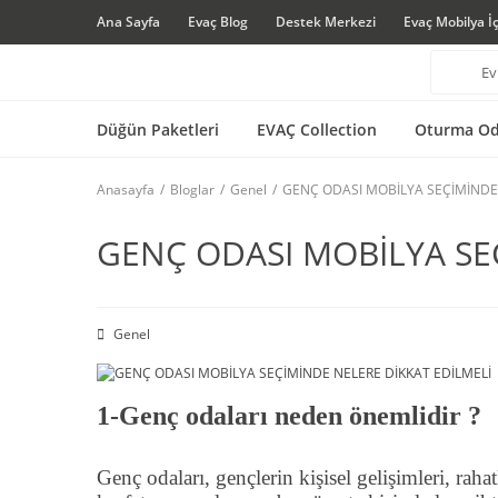
Ana Sayfa
Evaç Blog
Destek Merkezi
Evaç Mobilya İ
Düğün Paketleri
EVAÇ Collection
Oturma Od
Anasayfa
Bloglar
Genel
GENÇ ODASI MOBİLYA SEÇİMİNDE 
GENÇ ODASI MOBİLYA SE
Genel
1-Genç odaları neden önemlidir ?
Genç odaları, gençlerin kişisel gelişimleri, raha