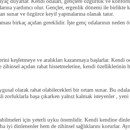
htiyaç duyarlar. Kendi odaları, gençlere özgürlük ve konforlu
larına yardımcı olur. Gençler, ergenlik dönemi ile birlikte
 alan sunar ve özgürce keyif yapmalarına olanak tanır.
aması birkaç açıdan gereklidir. İşte genç odalarının neden
erini keşfetmeye ve aralıkları kazanmaya başlarlar. Kendi od
zihinsel açıdan rahat hissetmelerine, kendi özelliklerinin b
ygusal olarak rahat olabilecekleri bir ortam sunar. Bu odalar, 
sli zorluklarla başa çıkarken yalnız kalmak isteyenler , yeni
alabilmeleri için yeterli uyku önemlidir. Kendi kendine dinle
ha iyi dinlenenler hem de zihinsel sağlıklarını korurlar. 