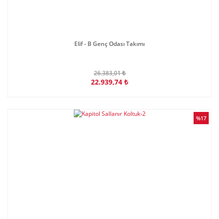
Elif - B Genç Odası Takımı
26.383,01 ₺
22.939,74 ₺
%17