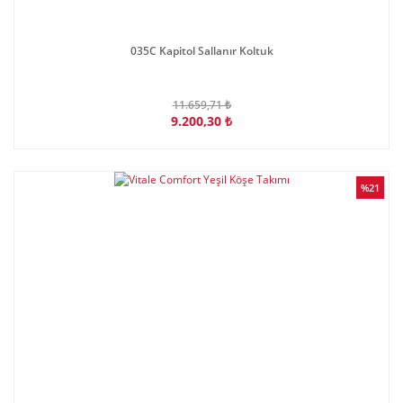
035C Kapitol Sallanır Koltuk
11.659,71 ₺
9.200,30 ₺
%21