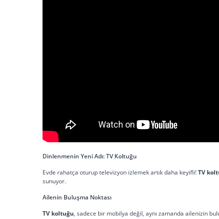
Dinlenmenin Yeni Adı: TV Koltuğu
Evde rahatça oturup televizyon izlemek artık daha keyifli!
TV kol
sunuyor.
Ailenin Buluşma Noktası
TV koltuğu
, sadece bir mobilya değil, aynı zamanda ailenizin bul