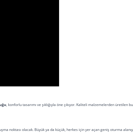
tuğu
, konforlu tasarımı ve şıklığıyla öne çıkıyor. Kaliteli malzemelerden üretilen 
uşma noktası olacak. Büyük ya da küçük, herkes için yer açan geniş oturma alanıyla