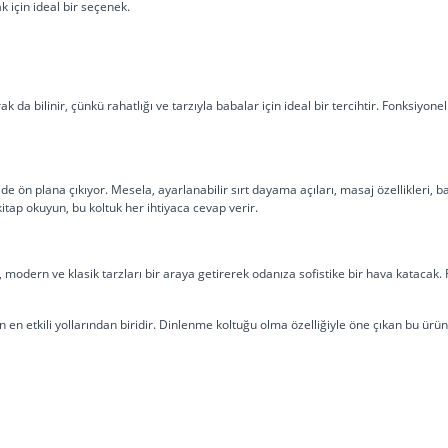
 için ideal bir seçenek.
rak da bilinir, çünkü rahatlığı ve tarzıyla babalar için ideal bir tercihtir. Fonksiyon
e de ön plana çıkıyor. Mesela, ayarlanabilir sırt dayama açıları, masaj özellikleri, 
r kitap okuyun, bu koltuk her ihtiyaca cevap verir.
odern ve klasik tarzları bir araya getirerek odanıza sofistike bir hava katacak. 
en etkili yollarından biridir. Dinlenme koltuğu olma özelliğiyle öne çıkan bu ürünü 