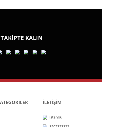
TAKİPTE KALIN
KATEGORİLER
İLETİŞİM
Istanbul
8505323822