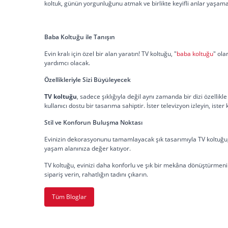
koltuk, günün yorgunluğunu atmak ve birlikte keyifli anlar yaşamak
Baba Koltuğu ile Tanışın
Evin kralı için özel bir alan yaratın! TV koltuğu, "
baba koltuğu
" ola
yardımcı olacak.
Özellikleriyle Sizi Büyüleyecek
TV koltuğu
, sadece şıklığıyla değil aynı zamanda bir dizi özellikl
kullanıcı dostu bir tasarıma sahiptir. İster televizyon izleyin, iste
Stil ve Konforun Buluşma Noktası
Evinizin dekorasyonunu tamamlayacak şık tasarımıyla TV koltuğu, m
yaşam alanınıza değer katıyor.
TV koltuğu, evinizi daha konforlu ve şık bir mekâna dönüştürmenin 
sipariş verin, rahatlığın tadını çıkarın.
Tüm Bloglar