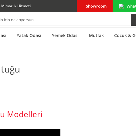
Showroom
Wha
ç Mimarlık Hizmeti
ası
Yatak Odası
Yemek Odası
Mutfak
Çocuk & G
ltuğu
ğu Modelleri