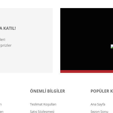
A KATIL!
leri
prizler
ÖNEMLİ BİLGİLER
POPÜLER 
ı
Teslimat Koşulları
Ana Sayfa
arı
Satış Sözleşmesi
Sezon Sonu