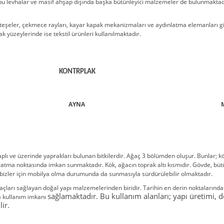
e bu levhalar ve masif ahşap dışında başka bütünleyici malzemeler de bulunmaktadı
 menteşeler, çekmece rayları, kayar kapak mekanizmaları ve aydınlatma elemanları
k yüzeylerinde ise tekstil ürünleri kullanılmaktadır.
KONTRPLAK
AYNA
kaplı ve üzerinde yaprakları bulunan bitkilerdir. Ağaç 3 bölümden oluşur. Bunlar; k
aratma noktasında imkan sunmaktadır. Kök, ağacın toprak altı kısmıdır. Gövde, büt
i bizler için mobilya olma durumunda da sunmasıyla sürdürülebilir olmaktadır.
ları sağlayan doğal yapı malzemelerinden biridir. Tarihin en derin noktalarından o
sağlamaktadır. Bu kullanım alanları; yapı üretimi, 
a kullanım imkanı
lir.