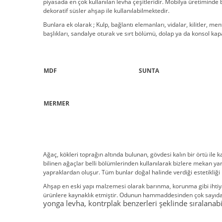
piyasada en çok kullanılan levha çeşitleridir. Mobilya üretimind
dekoratif süsler ahşap ile kullanılabilmektedir.
Bunlara ek olarak ; Kulp, bağlantı elemanları, vidalar, kilitler,
başlıkları, sandalye oturak ve sırt bölümü, dolap ya da konsol kapa
MDF
SUNTA
MERMER
Ağaç, kökleri toprağın altında bulunan, gövdesi kalın bir örtü ile 
bilinen ağaçlar belli bölümlerinden kullanılarak bizlere mekan y
yapraklardan oluşur. Tüm bunlar doğal halinde verdiği estetikliğ
Ahşap en eski yapı malzemesi olarak barınma, korunma gibi ihtiyaç
ürünlere kaynaklık etmiştir. Odunun hammaddesinden çok sayıd
yonga levha, kontrplak benzerleri şeklinde sıralanabi