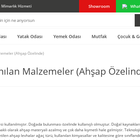
Showroom
Wha
ç Mimarlık Hizmeti
ası
Yatak Odası
Yemek Odası
Mutfak
Çocuk & G
zemeler (Ahşap Özelinde)
nılan Malzemeler (Ahşap Özelin
i kullanılmıştır. Doğada bulunması özelinde kullanışlı olmuştur. Doğal kaynakların
klı olarak ahşap materyali azalmış ve çok daha kıymetli hale gelmiştir. Teknoloji
ilen ahşap levhalar ağaç türü, kullanılan kimyasallar ve kalitesine göre sınıflandı