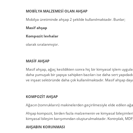
MOBİLYA MALZEMESİ OLAN AHŞAP
Mobilya üretiminde ahşap 2 şekilde kullanılmaktadır. Bunlar;
Masif ahşap
Kompozit levhalar
olarak sıralanmıştır.
MASİF AHŞAP
Masif ahşap, ağaç kesildikten sonra hiç bir kimyasal işlem uygul
daha yumuşak bir yapıya sahipken bazıları ise daha sert yapıdadır
ve inşaat sektöründe daha çok kullanılmaktadır. Masif ahşap daya
KOMPOZİT AHŞAP
Ağacın (tomrukların) makinelerden geçirilmesiyle elde edilen ağaç p
Ahşap kompozit, birden fazla malzemenin ve kimyasal bileşimlerin
kimyasal bileşim karışımından oluşturulmaktadır. Kontrplak, MDF, 
AHŞABIN KORUNMASI