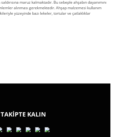
n saldırısına maruz kalmaktadır. Bu sebeple ahşabın dayanımını
 önlemler alınması gerekmektedir. Ahşap malzemesi kullanım
riyle yüzeyinde bazı lekeler, tortular ve çatlaklıklar
TAKİPTE KALIN