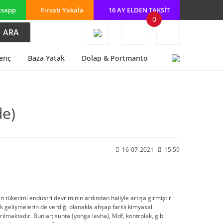
tsapp
Fırsatı Yakala
16 AY ELDEN TAKSİT
0
ARA
enç
Baza Yatak
Dolap & Portmanto
de)
16-07-2021
15:59
 tüketimi endüstri devriminin ardından haliyle artışa girmiştir.
k gelişmelerin de verdiği olanakla ahşap farklı kimyasal
rılmaktadır. Bunlar; sunta (yonga levha), Mdf, kontrplak, gibi