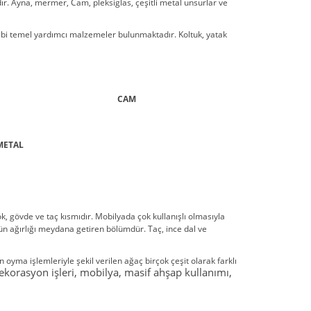
r. Ayna, mermer, Cam, pleksiglas, çeşitli metal unsurlar ve
 gibi temel yardımcı malzemeler bulunmaktadır. Koltuk, yatak
CAM
METAL
ök, gövde ve taç kısmıdır. Mobilyada çok kullanışlı olmasıyla
ün ağırlığı meydana getiren bölümdür. Taç, ince dal ve
yma işlemleriyle şekil verilen ağaç birçok çeşit olarak farklı
dekorasyon işleri, mobilya, masif ahşap kullanımı,