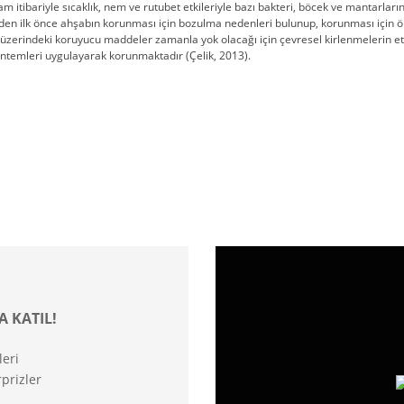
tibariyle sıcaklık, nem ve rutubet etkileriyle bazı bakteri, böcek ve mantarları
zden ilk önce ahşabın korunması için bozulma nedenleri bulunup, korunması için
zerindeki koruyucu maddeler zamanla yok olacağı için çevresel kirlenmelerin etkile
ntemleri uygulayarak korunmaktadır (Çelik, 2013).
A KATIL!
leri
prizler