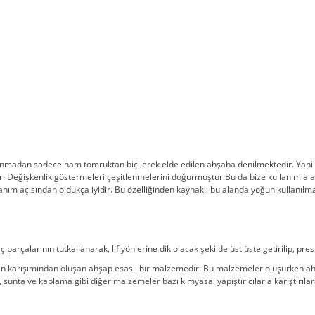
anmadan sadece ham tomruktan biçilerek elde edilen ahşaba denilmektedir. Yani asl
. Değişkenlik göstermeleri çeşitlenmelerini doğurmuştur.Bu da bize kullanım alanı
nım açısından oldukça iyidir. Bu özelliğinden kaynaklı bu alanda yoğun kullanılm
arçalarının tutkallanarak, lif yönlerine dik olacak şekilde üst üste getirilip, pre
 karışımından oluşan ahşap esaslı bir malzemedir. Bu malzemeler oluşurken ahşap 
sunta ve kaplama gibi diğer malzemeler bazı kimyasal yapıştırıcılarla karıştırıla