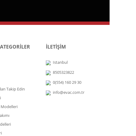
KATEGORİLER
İLETİŞİM
Istanbul
8505323822
0(554) 160 29 30
dan Takip Edin
info@evac.com.tr
i
 Modelleri
akımı
elleri
i