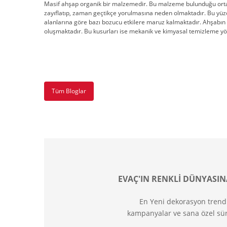
Masif ahşap organik bir malzemedir. Bu malzeme bulunduğu ortam i
zayıflatıp, zaman geçtikçe yorulmasına neden olmaktadır. Bu yü
alanlarına göre bazı bozucu etkilere maruz kalmaktadır. Ahşabın ü
oluşmaktadır. Bu kusurları ise mekanik ve kimyasal temizleme yö
Tüm Bloglar
EVAÇ'IN RENKLİ DÜNYASIN
En Yeni dekorasyon trend
kampanyalar ve sana özel sür