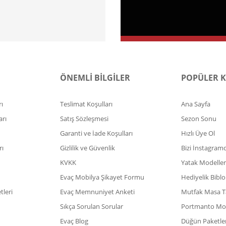
ÖNEMLİ BİLGİLER
POPÜLER 
ı
Teslimat Koşulları
Ana Sayfa
arı
Satış Sözleşmesi
Sezon Sonu
Garanti ve İade Koşulları
Hızlı Üye Ol
rı
Gizlilik ve Güvenlik
Bizi İnstagram
KVKK
Yatak Modeller
Evaç Mobilya Şikayet Formu
Hediyelik Biblo
leri
Evaç Memnuniyet Anketi
Mutfak Masa T
Sıkça Sorulan Sorular
Portmanto Mod
Evaç Blog
Düğün Paketler