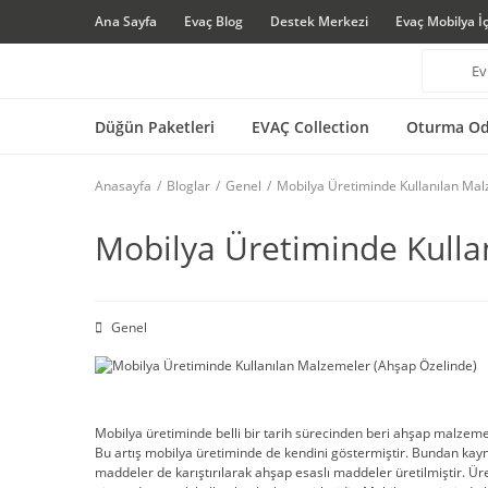
Ana Sayfa
Evaç Blog
Destek Merkezi
Evaç Mobilya İ
Düğün Paketleri
EVAÇ Collection
Oturma Od
Anasayfa
Bloglar
Genel
Mobilya Üretiminde Kullanılan Mal
Mobilya Üretiminde Kulla
Genel
Mobilya üretiminde belli bir tarih sürecinden beri ahşap malzemes
Bu artış mobilya üretiminde de kendini göstermiştir. Bundan kayna
maddeler de karıştırılarak ahşap esaslı maddeler üretilmiştir. Üret