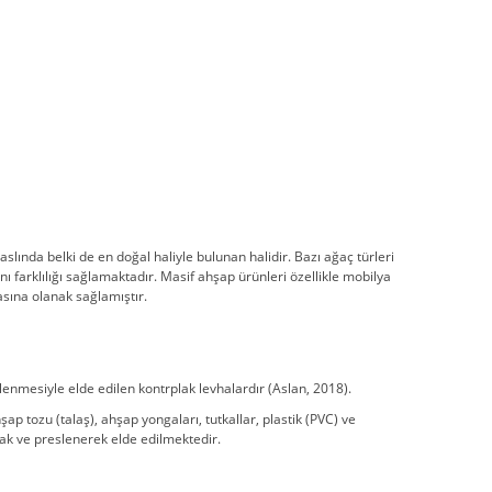
ında belki de en doğal haliyle bulunan halidir. Bazı ağaç türleri
 farklılığı sağlamaktadır. Masif ahşap ürünleri özellikle mobilya
asına olanak sağlamıştır.
slenmesiyle elde edilen kontrplak levhalardır (Aslan, 2018).
tozu (talaş), ahşap yongaları, tutkallar, plastik (PVC) ve
rak ve preslenerek elde edilmektedir.