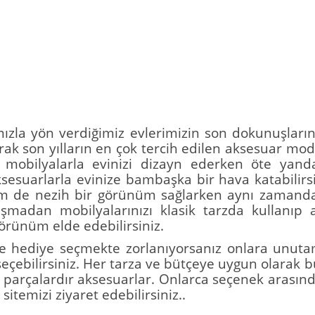
ımızla yön verdiğimiz evlerimizin son dokunuşlar
rak son yılların en çok tercih edilen aksesuar mo
n mobilyalarla evinizi dizayn ederken öte yand
sesuarlarla evinize bambaşka bir hava katabilirs
em de nezih bir görünüm sağlarken aynı zamanda
adan mobilyalarınızı klasik tarzda kullanıp ak
örünüm elde edebilirsiniz.
nize hediye seçmekte zorlanıyorsanız onlara unuta
eçebilirsiniz. Her tarza ve bütçeye uygun olarak 
e parçalardır aksesuarlar. Onlarca seçenek arasın
temizi ziyaret edebilirsiniz..