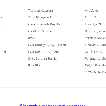
ı
Teslimat Koşulları
Ana Sayfa
arı
Satış Sözleşmesi
Sezon Sonu
Garanti ve İade Koşulları
Hızlı Üye Ol
rı
Gizlilik ve Güvenlik
Bizi İnstagram
KVKK
Yatak Modeller
Evaç Mobilya Şikayet Formu
Hediyelik Biblo
leri
Evaç Memnuniyet Anketi
Mutfak Masa T
Sıkça Sorulan Sorular
Portmanto Mod
Evaç Blog
Düğün Paketler
2026 Model Kol
ile
ideasoft
e-