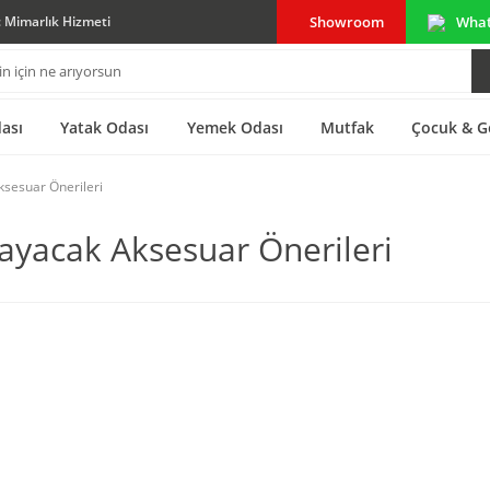
Showroom
Wha
ç Mimarlık Hizmeti
ası
Yatak Odası
Yemek Odası
Mutfak
Çocuk & G
sesuar Önerileri
ayacak Aksesuar Önerileri