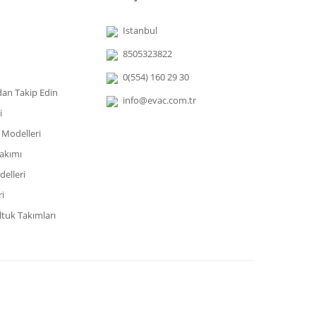
Istanbul
8505323822
0(554) 160 29 30
dan Takip Edin
info@evac.com.tr
i
 Modelleri
akımı
elleri
i
tuk Takımları