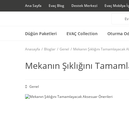
Ana Sayfa
Evaç Blog
Destek Merkezi
Evaç Mobilya İ
Düğün Paketleri
EVAÇ Collection
Oturma Od
Anasayfa
Bloglar
Genel
Mekanın Şıklığını Tamamlayacak Ak
Mekanın Şıklığını Tamaml
Genel