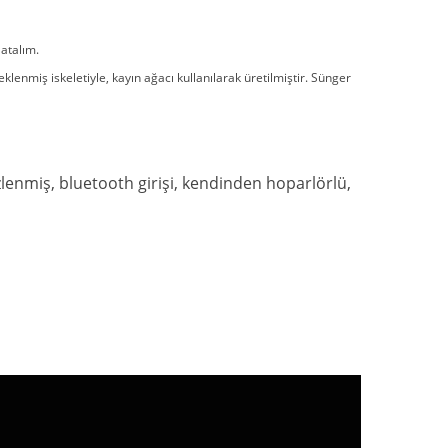
 atalım.
klenmiş iskeletiyle, kayın ağacı kullanılarak üretilmiştir. Sünger
izlenmiş, bluetooth girişi, kendinden hoparlörlü,