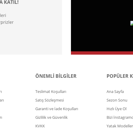
A KATIL!
leri
prizler
ÖNEMLİ BİLGİLER
POPÜLER 
ı
Teslimat Koşulları
Ana Sayfa
arı
Satış Sözleşmesi
Sezon Sonu
Garanti ve İade Koşulları
Hızlı Üye Ol
rı
Gizlilik ve Güvenlik
Bizi İnstagram
KVKK
Yatak Modeller