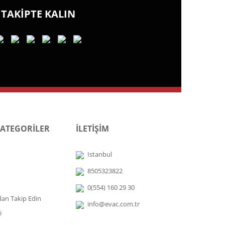
TAKİPTE KALIN
KATEGORİLER
İLETİŞİM
Istanbul
8505323822
0(554) 160 29 30
dan Takip Edin
info@evac.com.tr
i