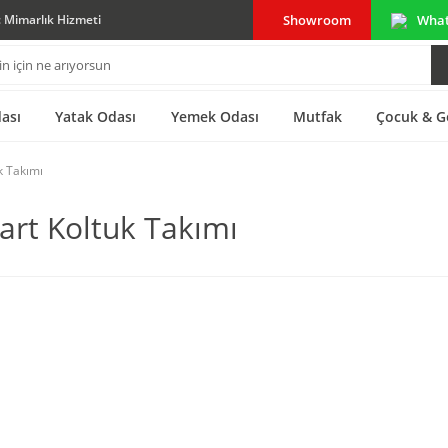
Showroom
Wha
ç Mimarlık Hizmeti
ası
Yatak Odası
Yemek Odası
Mutfak
Çocuk & G
k Takımı
art Koltuk Takımı