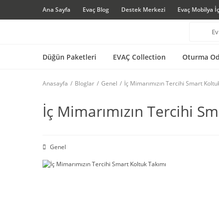
Ana Sayfa
Evaç Blog
Destek Merkezi
Evaç Mobilya İ
Düğün Paketleri
EVAÇ Collection
Oturma Od
Anasayfa
Bloglar
Genel
İç Mimarımızın Tercihi Smart Koltu
İç Mimarımızın Tercihi Sm
Genel