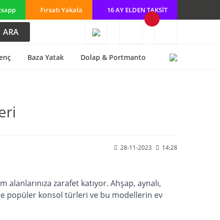
tsapp
Fırsatı Yakala
16 AY ELDEN TAKSİT
ARA
enç
Baza Yatak
Dolap & Portmanto
eri
28-11-2023
14:28
 alanlarınıza zarafet katıyor. Ahşap, aynalı,
İşte popüler konsol türleri ve bu modellerin ev