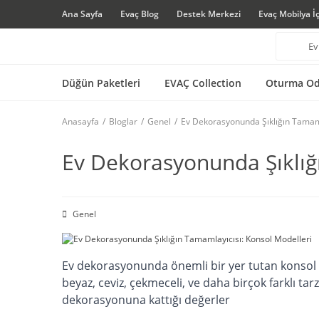
Ana Sayfa
Evaç Blog
Destek Merkezi
Evaç Mobilya İ
Düğün Paketleri
EVAÇ Collection
Oturma Od
Anasayfa
Bloglar
Genel
Ev Dekorasyonunda Şıklığın Tamaml
Ev Dekorasyonunda Şıklığ
Genel
Ev dekorasyonunda önemli bir yer tutan konsol mod
beyaz, ceviz, çekmeceli, ve daha birçok farklı tar
dekorasyonuna kattığı değerler