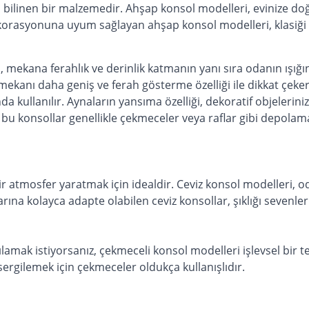
la bilinen bir malzemedir. Ahşap konsol modelleri, evinize doğ
korasyonuna uyum sağlayan ahşap konsol modelleri, klasiğ
, mekana ferahlık ve derinlik katmanın yanı sıra odanın ışığı
mekanı daha geniş ve ferah gösterme özelliği ile dikkat çeker.
nda kullanılır. Aynaların yansıma özelliği, dekoratif objeleri
bu konsollar genellikle çekmeceler veya raflar gibi depolama
bir atmosfer yaratmak için idealdir. Ceviz konsol modelleri, 
na kolayca adapte olabilen ceviz konsollar, şıklığı sevenlerin
lamak istiyorsanız, çekmeceli konsol modelleri işlevsel bir te
 sergilemek için çekmeceler oldukça kullanışlıdır.