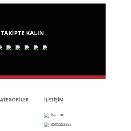
TAKİPTE KALIN
KATEGORİLER
İLETİŞİM
Istanbul
8505323822