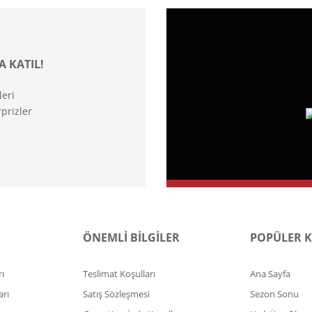
A KATIL!
leri
prizler
ÖNEMLİ BİLGİLER
POPÜLER 
ı
Teslimat Koşulları
Ana Sayfa
arı
Satış Sözleşmesi
Sezon Sonu