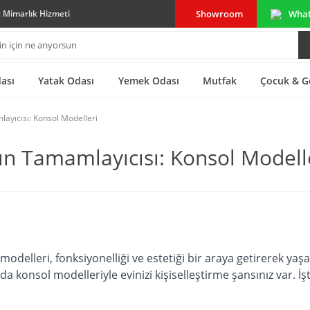
Showroom
Wha
ç Mimarlık Hizmeti
ası
Yatak Odası
Yemek Odası
Mutfak
Çocuk & G
ayıcısı: Konsol Modelleri
ın Tamamlayıcısı: Konsol Modell
elleri, fonksiyonelliği ve estetiği bir araya getirerek yaşam
zda konsol modelleriyle evinizi kişiselleştirme şansınız var. 