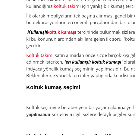
kullandığınız
koltuk takımı
için yanlış bir kumaş terc
İlk olarak mobilyaların tek başına alınması genel bi
bu dekorasyonların en önemli parçalarından biri ol
tercihinde bulunmak sizlere
Kullanışlı
koltuk kumaşı
ki bu konunun ardından akıllara gelen ilk soru, ‘kol
gerekir.
Koltuk takımı
satın almadan önce sizde birçok kişi gi
edinmek isterken,
olarak
‘en kullanışlı koltuk kumaşı’
ihtiyaca yönelik kumaş seçiminin yapılmasıdır. Bu n
Beklentilerine yönelik tercihler yaptığında kendisi i
Koltuk kumaş seçimi
Koltuk seçimiyle beraber yeni bir yaşam alanına ye
sorusuyla ilgili sizlere detaylı bilgiler su
yapılmalıdır