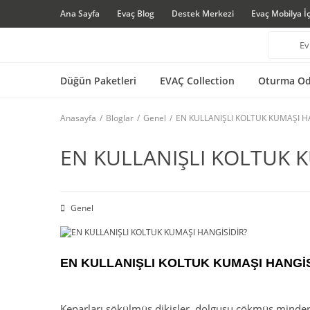
Ana Sayfa
Evaç Blog
Destek Merkezi
Evaç Mobilya İ
Düğün Paketleri
EVAÇ Collection
Oturma Od
Anasayfa
Bloglar
Genel
EN KULLANIŞLI KOLTUK KUMAŞI H
EN KULLANIŞLI KOLTUK K
Genel
EN KULLANIŞLI KOLTUK KUMAŞI HANGİS
Kenarları sökülmüş dikişler, dolgusu çökmüş minderle