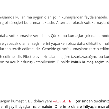
k yaşamda kullanıma uygun olan şölin kumaşlardan faydalanabili
ibi süreçleri bulunmamaktadır. Alternatif olarak soft kumaşlarda t
daha soft kumaşlar seçilebilir. Çünkü bu kumaşlar çok daha mod
yapacak olanlar seçimlerini yaparken biraz daha dikkatli olmalı
ardan tercih edilmelidir. Genelde gri soft kumaşların tercih edilm
edilmelidir. Elbette evinizin alanına göre tasarlayacağınız bu kum
nıza ayrı bir duruş katabilirsiniz. O halde
koltuk kumaş seçimi na
, uygun kumaştır. Bu dolayı yeni
içerisinden tercihini
koltuk takımları
 şey ihtiyaçlarınız olmalıdır. Önerimiz sizlere ihtiyaçlarınızı ol