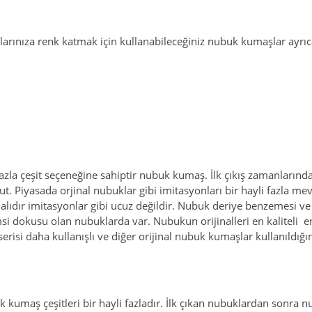
arınıza renk katmak için kullanabileceğiniz nubuk kumaşlar ayrıca 
la çeşit seçeneğine sahiptir nubuk kumaş. İlk çıkış zamanlarından
t. Piyasada orjinal nubuklar gibi imitasyonları bir hayli fazla mevc
lıdır imitasyonlar gibi ucuz değildir. Nubuk deriye benzemesi ve 
 dokusu olan nubuklarda var. Nubukun orijinalleri en kaliteli en k
serisi daha kullanışlı ve diğer orijinal nubuk kumaşlar kullanıldığ
kumaş çeşitleri bir hayli fazladır. İlk çıkan nubuklardan sonra nu