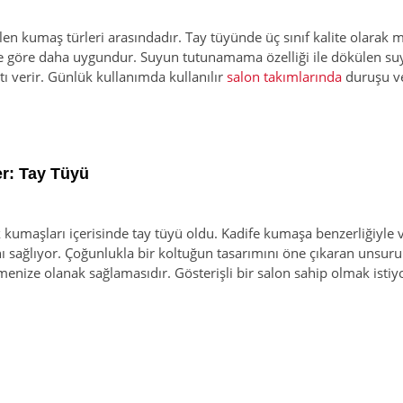
en kumaş türleri arasındadır. Tay tüyünde üç sınıf kalite olarak m
göre daha uygundur. Suyun tutunamama özelliği ile dökülen suyu,
atı verir. Günlük kullanımda kullanılır
salon takımlarında
duruşu ve 
er: Tay Tüyü
 kumaşları içerisinde tay tüyü oldu. Kadife kumaşa benzerliğiyle 
nı sağlıyor. Çoğunlukla bir koltuğun tasarımını öne çıkaran unsur
menize olanak sağlamasıdır. Gösterişli bir salon sahip olmak isti