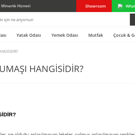
Showroom
Wha
ç Mimarlık Hizmeti
ası
Yatak Odası
Yemek Odası
Mutfak
Çocuk & G
ANGİSİDİR?
UMAŞI HANGİSİDİR?
İDİR?
r, ne olduğu anlaşılmayan lekeler, solmuş anlaşılmayan renkler. B