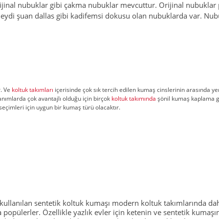
orijinal nubuklar gibi çakma nubuklar mevcuttur. Orijinal nubuklar 
di şuan dallas gibi kadifemsi dokusu olan nubuklarda var. Nubukun
r. Ve
koltuk takımları
içerisinde çok sık tercih edilen kumaş cinslerinin arasında ye
llanımlarda çok avantajlı olduğu için birçok
koltuk takımında
şönil kumaş kaplama g
seçimleri için uygun bir kumaş türü olacaktır.
kullanılan sentetik koltuk kumaşı modern koltuk takımlarında dah
a popülerler. Özellikle yazlık evler için ketenin ve sentetik kuma