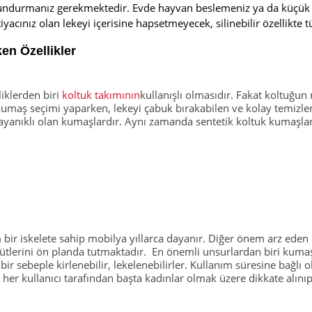
bulundurmanız gerekmektedir. Evde hayvan beslemeniz ya da küçü
tiyacınız olan lekeyi içerisine hapsetmeyecek, silinebilir özellikte
en Özellikler
iklerden biri
koltuk takımının
kullanışlı olmasıdır. Fakat koltuğun
ı kumaş seçimi yaparken, lekeyi çabuk bırakabilen ve kolay temizl
ayanıklı olan kumaşlardır. Aynı zamanda sentetik koltuk kumaşlar
m bir iskelete sahip mobilya yıllarca dayanır. Diğer önem arz eden 
 ölçütlerini ön planda tutmaktadır. En önemli unsurlardan biri kum
ir sebeple kirlenebilir, lekelenebilirler. Kullanım süresine bağlı
ı, her kullanıcı tarafından başta kadınlar olmak üzere dikkate alı