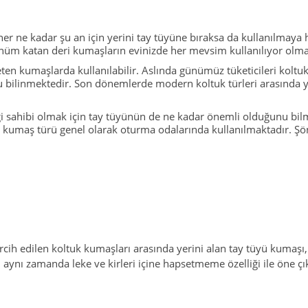
r ne kadar şu an için yerini tay tüyüne bıraksa da kullanılmaya 
görünüm katan deri kumaşların evinizde her mevsim kullanılıyor olm
keten kumaşlarda kullanılabilir. Aslında günümüz tüketicileri kolt
 bilinmektedir. Son dönemlerde modern koltuk türleri arasında y
i sahibi olmak için tay tüyünün de ne kadar önemli olduğunu bil
bu kumaş türü genel olarak oturma odalarında kullanılmaktadır. Şön
cih edilen koltuk kumaşları arasında yerini alan tay tüyü kumaşı, 
 aynı zamanda leke ve kirleri içine hapsetmeme özelliği ile öne çık