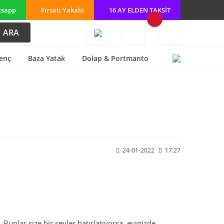
tsapp
Fırsatı Yakala
16 AY ELDEN TAKSİT
ARA
enç
Baza Yatak
Dolap & Portmanto
24-01-2022
17:27
unlar size bir şeyler hatırlatıyorsa, evinizde