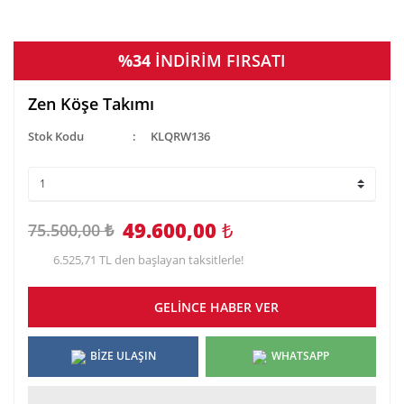
%34
İNDİRİM FIRSATI
Zen Köşe Takımı
Stok Kodu
KLQRW136
49.600,00
₺
75.500,00 ₺
6.525,71 TL den başlayan taksitlerle!
GELİNCE HABER VER
BİZE ULAŞIN
WHATSAPP