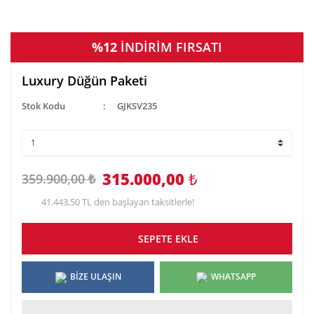
%12
İNDİRİM FIRSATI
Luxury Düğün Paketi
Stok Kodu
GJKSV235
315.000,00
₺
359.900,00 ₺
41.443,50 TL den başlayan taksitlerle!
SEPETE EKLE
BİZE ULAŞIN
WHATSAPP