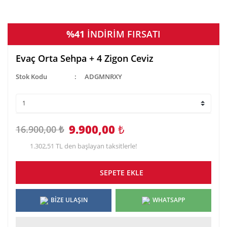
%41
İNDİRİM FIRSATI
Evaç Orta Sehpa + 4 Zigon Ceviz
Stok Kodu
ADGMNRXY
9.900,00
₺
16.900,00 ₺
1.302,51 TL den başlayan taksitlerle!
SEPETE EKLE
BİZE ULAŞIN
WHATSAPP