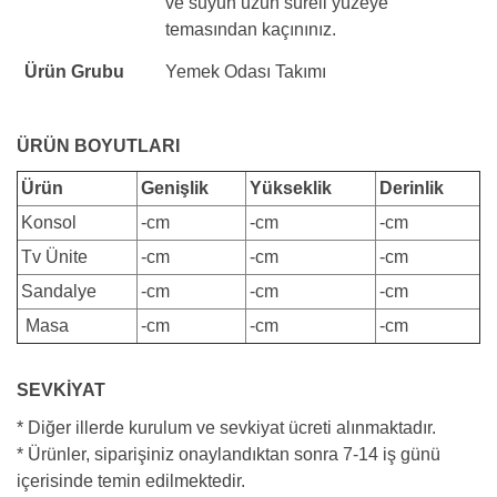
ve suyun uzun süreli yüzeye
temasından kaçınınız.
Ürün Grubu
Yemek Odası Takımı
ÜRÜN BOYUTLARI
Ürün
Genişlik
Yükseklik
Derinlik
Konsol
-cm
-cm
-cm
Tv Ünite
-cm
-cm
-cm
Sandalye
-cm
-cm
-cm
Masa
-cm
-cm
-cm
SEVKİYAT
* Diğer illerde kurulum ve sevkiyat ücreti alınmaktadır.
* Ürünler, siparişiniz onaylandıktan sonra 7-14 iş günü
içerisinde temin edilmektedir.