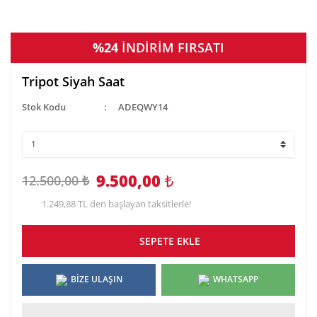
%24
İNDİRİM FIRSATI
Tripot Siyah Saat
Stok Kodu
ADEQWY14
9.500,00
₺
12.500,00 ₺
1.249,88 TL den başlayan taksitlerle!
SEPETE EKLE
BİZE ULAŞIN
WHATSAPP