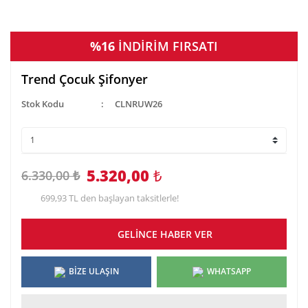
%16
İNDİRİM FIRSATI
Trend Çocuk Şifonyer
Stok Kodu
CLNRUW26
5.320,00
₺
6.330,00 ₺
699,93 TL den başlayan taksitlerle!
GELİNCE HABER VER
BİZE ULAŞIN
WHATSAPP