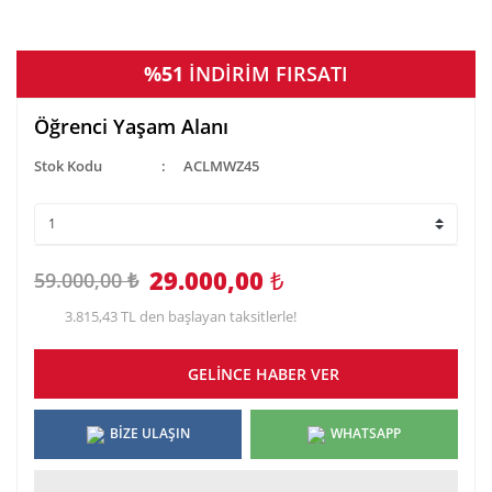
%51
İNDİRİM FIRSATI
Öğrenci Yaşam Alanı
Stok Kodu
ACLMWZ45
29.000,00
₺
59.000,00 ₺
3.815,43 TL den başlayan taksitlerle!
GELİNCE HABER VER
BİZE ULAŞIN
WHATSAPP