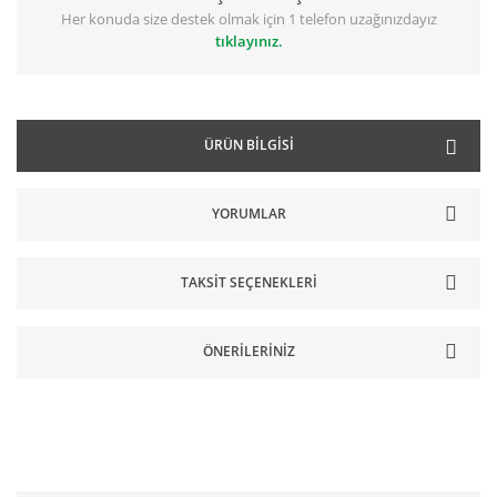
Her konuda size destek olmak için 1 telefon uzağınızdayız
tıklayınız.
ÜRÜN BILGISI
YORUMLAR
TAKSIT SEÇENEKLERI
ÖNERILERINIZ