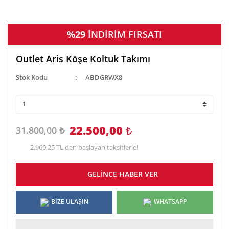
%29
İNDİRİM FIRSATI
Outlet Aris Köşe Koltuk Takımı
Stok Kodu
ABDGRWX8
22.500,00
₺
31.800,00 ₺
2.960,25 TL den başlayan taksitlerle!
GELİNCE HABER VER
BİZE ULAŞIN
WHATSAPP