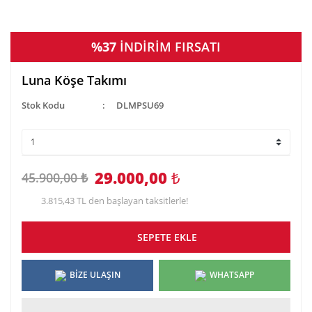
%37
İNDİRİM FIRSATI
Luna Köşe Takımı
Stok Kodu
DLMPSU69
29.000,00
₺
45.900,00 ₺
3.815,43 TL den başlayan taksitlerle!
SEPETE EKLE
BİZE ULAŞIN
WHATSAPP