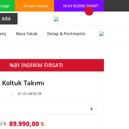
tsapp
Fırsatı Yakala
16 AY ELDEN TAKSİT
ARA
enç
Baza Yatak
Dolap & Portmanto
%31
İNDİRİM FIRSATI
 Koltuk Takımı
01.01.0476.55
89.990,00
₺
0 ₺