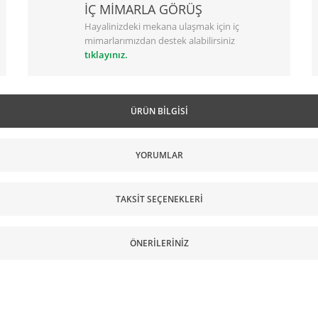
İÇ MİMARLA GÖRÜŞ
Hayalinizdeki mekana ulaşmak için iç
mimarlarımızdan destek alabilirsiniz
tıklayınız.
ÜRÜN BILGISI
YORUMLAR
TAKSIT SEÇENEKLERI
ÖNERILERINIZ