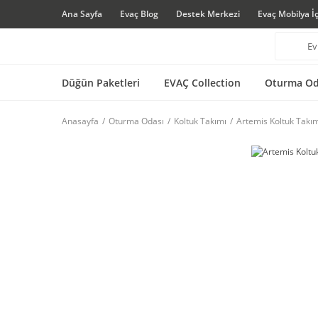
Ana Sayfa
Evaç Blog
Destek Merkezi
Evaç Mobilya İ
Düğün Paketleri
EVAÇ Collection
Oturma Od
Anasayfa
Oturma Odası
Koltuk Takımı
Artemis Koltuk Takı