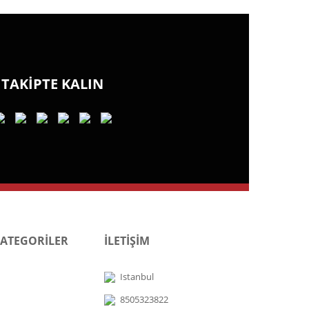
TAKİPTE KALIN
KATEGORİLER
İLETİŞİM
Istanbul
8505323822