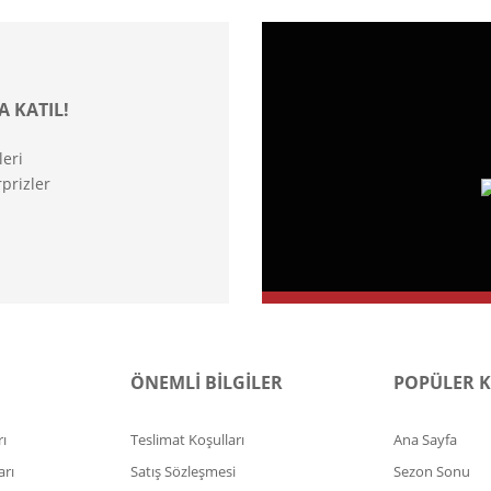
A KATIL!
leri
prizler
ÖNEMLİ BİLGİLER
POPÜLER 
ı
Teslimat Koşulları
Ana Sayfa
arı
Satış Sözleşmesi
Sezon Sonu