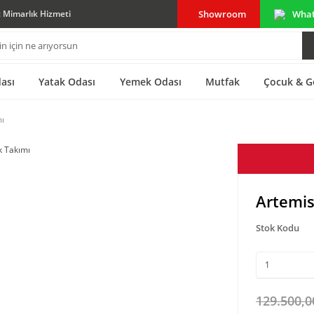
Showroom
Wha
ç Mimarlık Hizmeti
ası
Yatak Odası
Yemek Odası
Mutfak
Çocuk & G
mı
Artemis
Stok Kodu
129.500,0