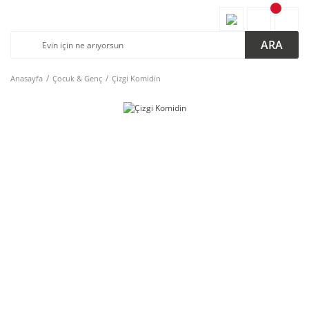
ARA
Anasayfa
Çocuk & Genç
Çizgi Komidin