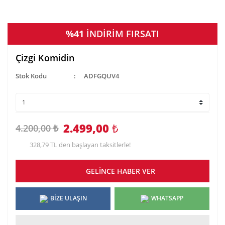
%41
İNDİRİM FIRSATI
Çizgi Komidin
Stok Kodu
ADFGQUV4
2.499,00
₺
4.200,00 ₺
328,79 TL den başlayan taksitlerle!
GELİNCE HABER VER
BİZE ULAŞIN
WHATSAPP