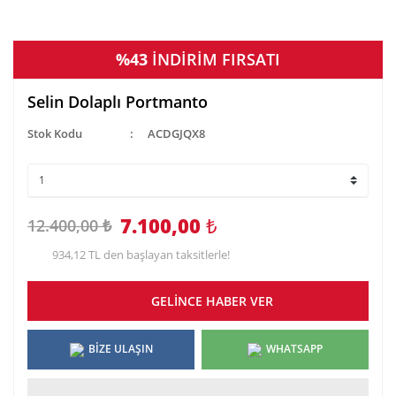
%43
İNDİRİM FIRSATI
Selin Dolaplı Portmanto
Stok Kodu
ACDGJQX8
7.100,00
₺
12.400,00 ₺
934,12 TL den başlayan taksitlerle!
GELİNCE HABER VER
BİZE ULAŞIN
WHATSAPP