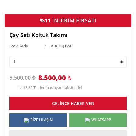
%11
İNDİRİM FIRSATI
Çay Seti Koltuk Takımı
Stok Kodu
ABCGQTW6
8.500,00
₺
9.500,00 ₺
1.118,32 TL den başlayan taksitlerle!
GELİNCE HABER VER
BİZE ULAŞIN
WHATSAPP