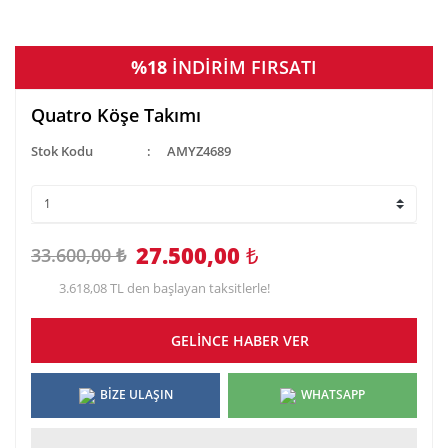
%18
İNDİRİM FIRSATI
Quatro Köşe Takımı
Stok Kodu
AMYZ4689
27.500,00
₺
33.600,00 ₺
3.618,08 TL den başlayan taksitlerle!
GELİNCE HABER VER
BİZE ULAŞIN
WHATSAPP