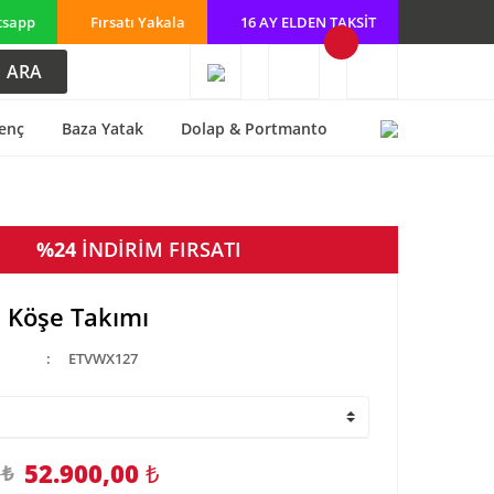
tsapp
Fırsatı Yakala
16 AY ELDEN TAKSİT
ARA
enç
Baza Yatak
Dolap & Portmanto
%24
İNDİRİM FIRSATI
a Köşe Takımı
ETVWX127
52.900,00
₺
 ₺