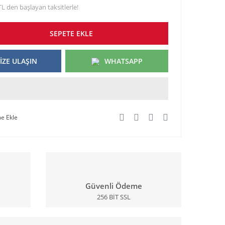
TL den başlayan taksitlerle!
SEPETE EKLE
İZE ULAŞIN
WHATSAPP
Güvenli Ödeme
256 BİT SSL