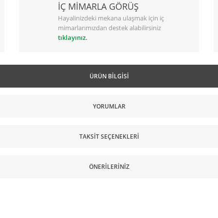
İÇ MİMARLA GÖRÜŞ
Hayalinizdeki mekana ulaşmak için iç
mimarlarımızdan destek alabilirsiniz
tıklayınız.
ÜRÜN BILGISI
YORUMLAR
TAKSIT SEÇENEKLERI
ÖNERILERINIZ