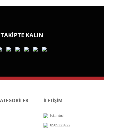
TAKİPTE KALIN
KATEGORİLER
İLETİŞİM
Istanbul
8505323822