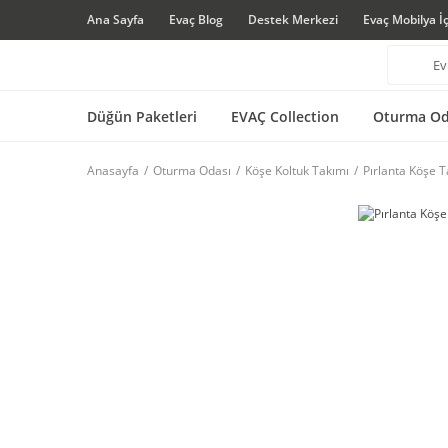
Ana Sayfa
Evaç Blog
Destek Merkezi
Evaç Mobilya İ
Düğün Paketleri
EVAÇ Collection
Oturma Od
Anasayfa
Oturma Odası
Köşe Koltuk Takımı
Pırlanta Köşe T