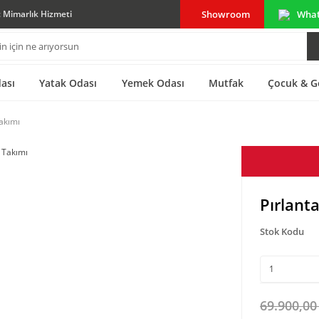
Showroom
Wha
ç Mimarlık Hizmeti
ası
Yatak Odası
Yemek Odası
Mutfak
Çocuk & G
akımı
Pırlant
Stok Kodu
69.900,00