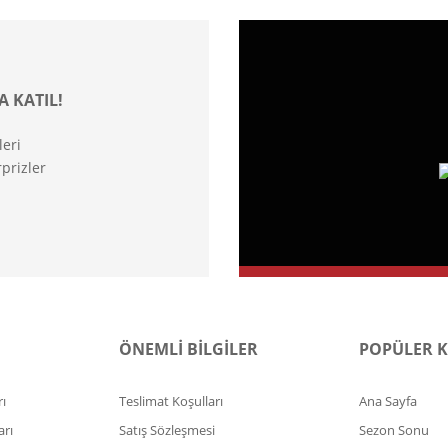
A KATIL!
leri
prizler
ÖNEMLİ BİLGİLER
POPÜLER 
ı
Teslimat Koşulları
Ana Sayfa
arı
Satış Sözleşmesi
Sezon Sonu