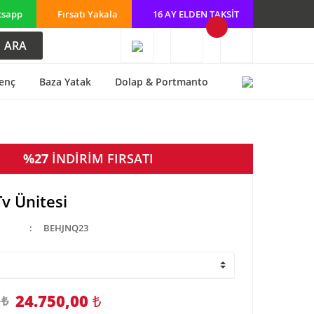
tsapp
Fırsatı Yakala
16 AY ELDEN TAKSİT
ARA
enç
Baza Yatak
Dolap & Portmanto
%27
İNDİRİM FIRSATI
Tv Ünitesi
BEHJNQ23
24.750,00
₺
 ₺