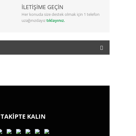
İLETİŞİME GEÇİN
Her konuda size destek olmak için 1 telefon
uzağınızdayız
tıklayınız.
TAKİPTE KALIN