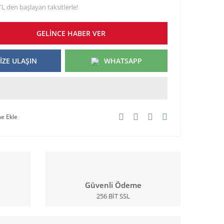
TL den başlayan taksitlerle!
GELİNCE HABER VER
İZE ULAŞIN
WHATSAPP
Güvenli Ödeme
256 BİT SSL