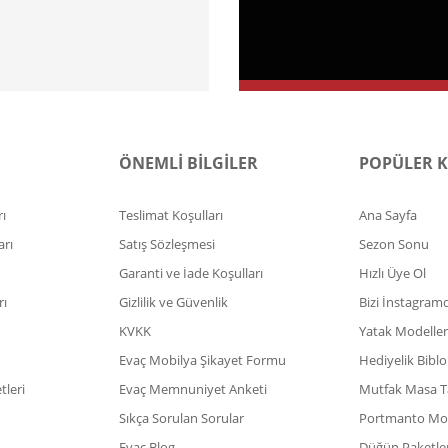
ÖNEMLİ BİLGİLER
POPÜLER 
ı
Teslimat Koşulları
Ana Sayfa
arı
Satış Sözleşmesi
Sezon Sonu
Garanti ve İade Koşulları
Hızlı Üye Ol
rı
Gizlilik ve Güvenlik
Bizi İnstagram
KVKK
Yatak Modeller
Evaç Mobilya Şikayet Formu
Hediyelik Biblo
leri
Evaç Memnuniyet Anketi
Mutfak Masa T
Sıkça Sorulan Sorular
Portmanto Mod
Evaç Blog
Düğün Paketler