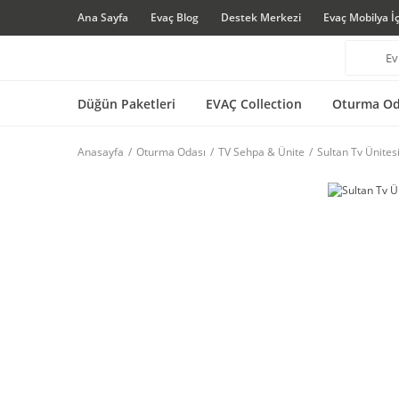
Ana Sayfa
Evaç Blog
Destek Merkezi
Evaç Mobilya İ
Düğün Paketleri
EVAÇ Collection
Oturma Od
Anasayfa
Oturma Odası
TV Sehpa & Ünite
Sultan Tv Ünites