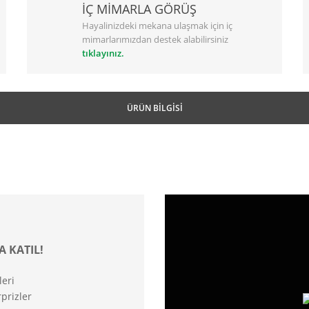
İÇ MİMARLA GÖRÜŞ
Hayalinizdeki mekana ulaşmak için iç
mimarlarımızdan destek alabilirsiniz
tıklayınız.
ÜRÜN BILGISI
A KATIL!
leri
prizler