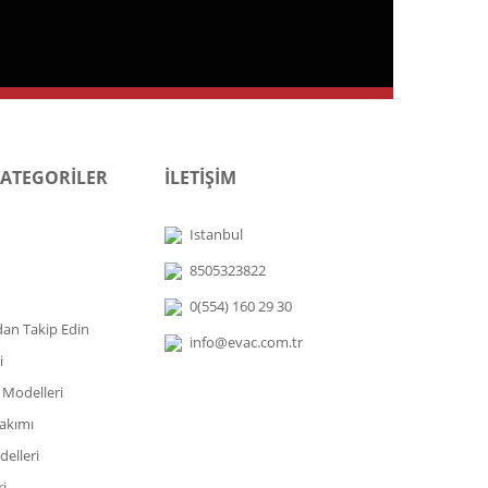
KATEGORİLER
İLETİŞİM
Istanbul
8505323822
0(554) 160 29 30
dan Takip Edin
info@evac.com.tr
i
 Modelleri
akımı
elleri
i