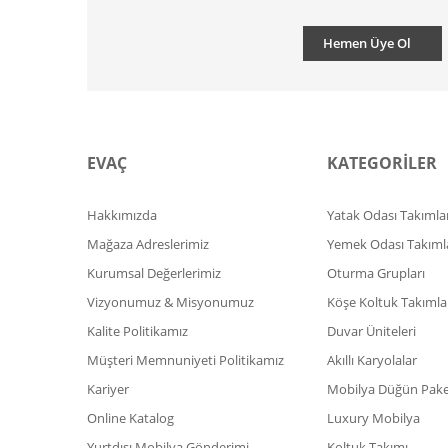
Hemen Üye Ol
EVAÇ
KATEGORİLER
Hakkımızda
Yatak Odası Takımlar
Mağaza Adreslerimiz
Yemek Odası Takıml
Kurumsal Değerlerimiz
Oturma Grupları
Vizyonumuz & Misyonumuz
Köşe Koltuk Takımla
Kalite Politikamız
Duvar Üniteleri
Müşteri Memnuniyeti Politikamız
Akıllı Karyolalar
Kariyer
Mobilya Düğün Paket
Online Katalog
Luxury Mobilya
Yurtdışı Mobilya Gönderimi
Koltuk Takımı