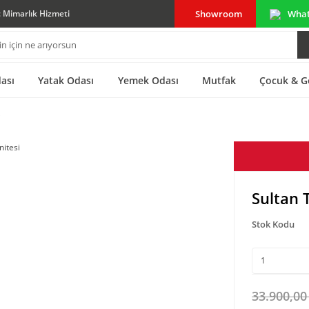
Showroom
Wha
ç Mimarlık Hizmeti
ası
Yatak Odası
Yemek Odası
Mutfak
Çocuk & G
i
Sultan 
Stok Kodu
33.900,00