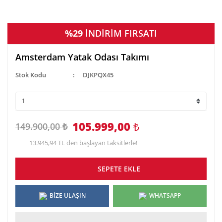
%29
İNDİRİM FIRSATI
Amsterdam Yatak Odası Takımı
Stok Kodu
DJKPQX45
105.999,00
₺
149.900,00 ₺
13.945,94 TL den başlayan taksitlerle!
SEPETE EKLE
BİZE ULAŞIN
WHATSAPP