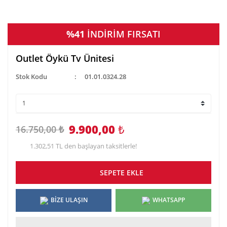
%41
İNDİRİM FIRSATI
Outlet Öykü Tv Ünitesi
Stok Kodu
01.01.0324.28
9.900,00
₺
16.750,00 ₺
1.302,51 TL den başlayan taksitlerle!
SEPETE EKLE
BİZE ULAŞIN
WHATSAPP