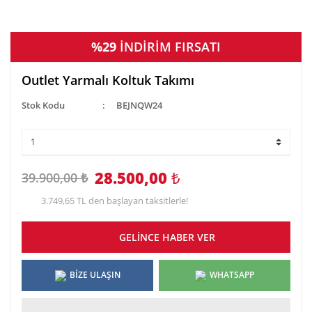
%29
İNDİRİM FIRSATI
Outlet Yarmalı Koltuk Takımı
Stok Kodu
BEJNQW24
28.500,00
₺
39.900,00 ₺
3.749,65 TL den başlayan taksitlerle!
GELİNCE HABER VER
BİZE ULAŞIN
WHATSAPP