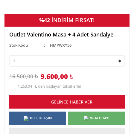
%42
İNDİRİM FIRSATI
Outlet Valentino Masa + 4 Adet Sandalye
Stok Kodu
HMPWXY56
9.600,00
₺
16.500,00 ₺
1.263,04 TL den başlayan taksitlerle!
GELİNCE HABER VER
BİZE ULAŞIN
WHATSAPP