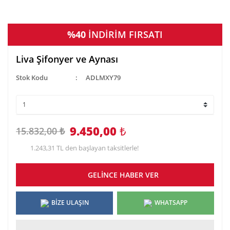
%40
İNDİRİM FIRSATI
Liva Şifonyer ve Aynası
Stok Kodu
ADLMXY79
9.450,00
₺
15.832,00 ₺
1.243,31 TL den başlayan taksitlerle!
GELİNCE HABER VER
BİZE ULAŞIN
WHATSAPP