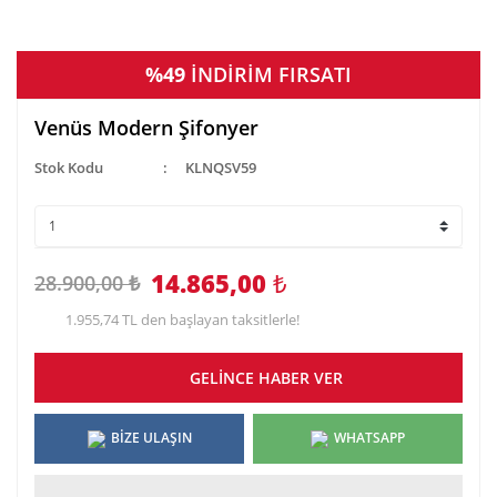
%49
İNDİRİM FIRSATI
Venüs Modern Şifonyer
Stok Kodu
KLNQSV59
14.865,00
₺
28.900,00 ₺
1.955,74 TL den başlayan taksitlerle!
GELİNCE HABER VER
BİZE ULAŞIN
WHATSAPP