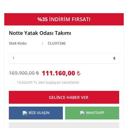
%35
İNDİRİM FIRSATI
Notte Yatak Odası Takımı
Stok Kodu
CLUXY246
111.160,00
₺
169.900,00 ₺
14.624,95 TL den başlayan taksitlerle!
GELİNCE HABER VER
BİZE ULAŞIN
WHATSAPP