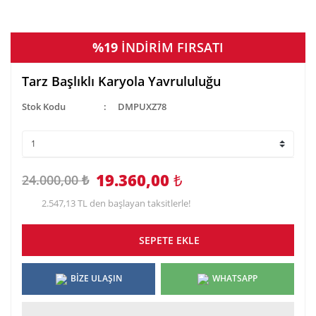
%19
İNDİRİM FIRSATI
Tarz Başlıklı Karyola Yavrululuğu
Stok Kodu
DMPUXZ78
19.360,00
₺
24.000,00 ₺
2.547,13 TL den başlayan taksitlerle!
SEPETE EKLE
BİZE ULAŞIN
WHATSAPP