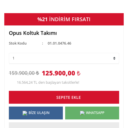
%21
İNDİRİM FIRSATI
Opus Koltuk Takımı
Stok Kodu
01.01.0476.46
125.900,00
₺
159.900,00 ₺
16.564,24 TL den başlayan taksitlerle!
SEPETE EKLE
BİZE ULAŞIN
WHATSAPP