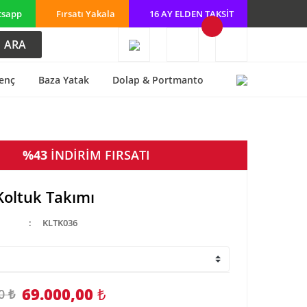
tsapp
Fırsatı Yakala
16 AY ELDEN TAKSİT
ARA
enç
Baza Yatak
Dolap & Portmanto
%43
İNDİRİM FIRSATI
Koltuk Takımı
KLTK036
69.000,00
₺
0 ₺