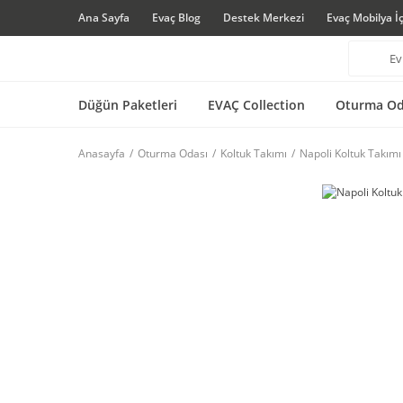
Ana Sayfa
Evaç Blog
Destek Merkezi
Evaç Mobilya İ
Düğün Paketleri
EVAÇ Collection
Oturma Od
Anasayfa
Oturma Odası
Koltuk Takımı
Napoli Koltuk Takımı