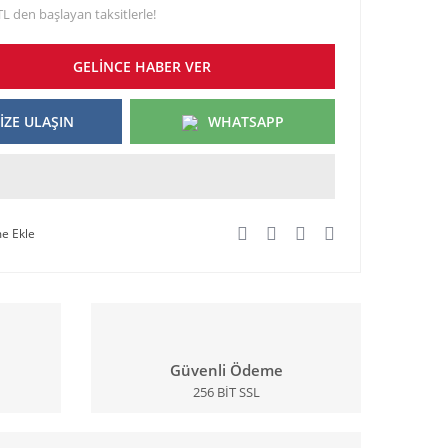
TL den başlayan taksitlerle!
GELİNCE HABER VER
İZE ULAŞIN
WHATSAPP
Güvenli Ödeme
256 BİT SSL