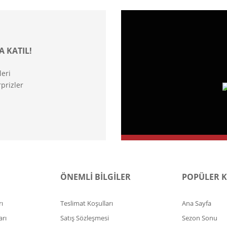
A KATIL!
leri
prizler
ÖNEMLİ BİLGİLER
POPÜLER 
ı
Teslimat Koşulları
Ana Sayfa
arı
Satış Sözleşmesi
Sezon Sonu