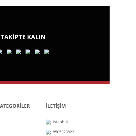
TAKİPTE KALIN
KATEGORİLER
İLETİŞİM
Istanbul
8505323822