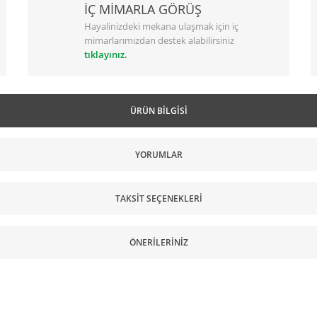
İÇ MİMARLA GÖRÜŞ
Hayalinizdeki mekana ulaşmak için iç
mimarlarımızdan destek alabilirsiniz
tıklayınız.
ÜRÜN BILGISI
YORUMLAR
TAKSIT SEÇENEKLERI
ÖNERILERINIZ