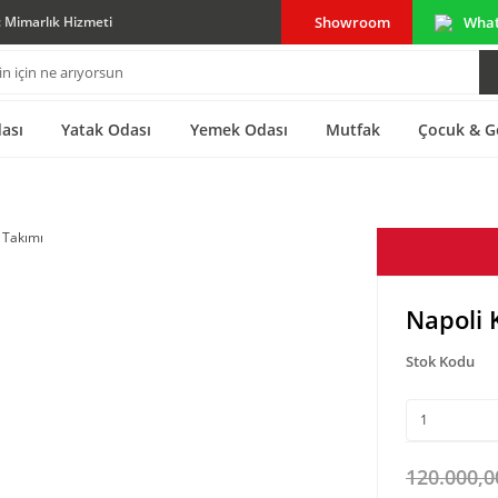
Showroom
Wha
ç Mimarlık Hizmeti
ası
Yatak Odası
Yemek Odası
Mutfak
Çocuk & G
Napoli 
Stok Kodu
120.000,0