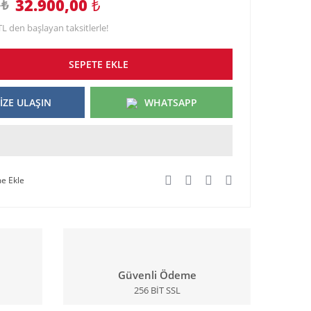
32.900,00
₺
 ₺
TL den başlayan taksitlerle!
SEPETE EKLE
İZE ULAŞIN
WHATSAPP
Güvenli Ödeme
256 BİT SSL