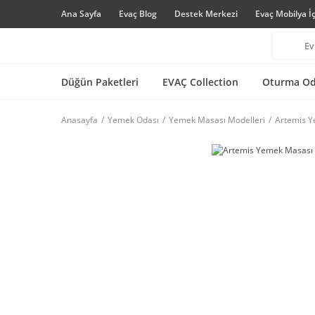
Ana Sayfa
Evaç Blog
Destek Merkezi
Evaç Mobilya İ
Düğün Paketleri
EVAÇ Collection
Oturma Od
Anasayfa
Yemek Odası
Yemek Masası Modelleri
Artemis Ye