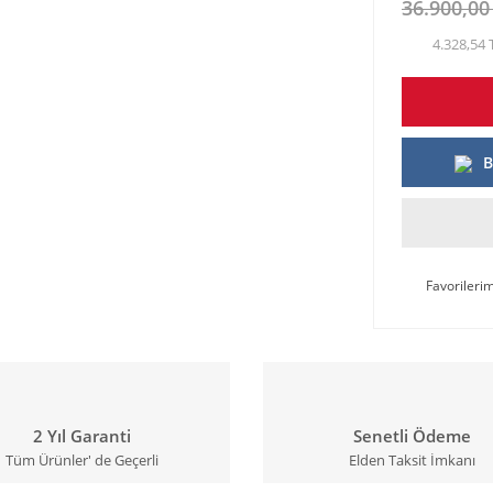
36.900,00
4.328,54 
B
2 Yıl Garanti
Senetli Ödeme
Tüm Ürünler' de Geçerli
Elden Taksit İmkanı