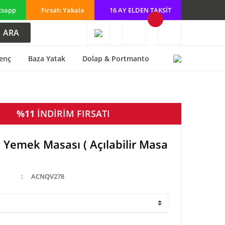
tsapp
Fırsatı Yakala
16 AY ELDEN TAKSİT
ARA
enç
Baza Yatak
Dolap & Portmanto
%11
İNDİRİM FIRSATI
 Yemek Masası ( Açılabilir Masa
ACNQV278