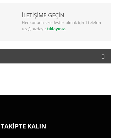
İLETİŞİME GEÇİN
Her konuda size destek olmak için 1 telefon
uzağınızdayız
tıklayınız.
TAKİPTE KALIN