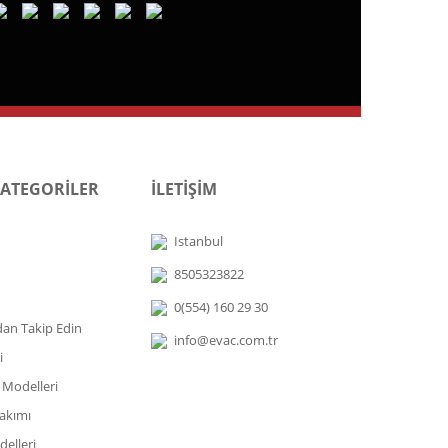
KATEGORİLER
İLETİŞİM
Istanbul
8505323822
0(554) 160 29 30
dan Takip Edin
info@evac.com.tr
i
 Modelleri
akımı
elleri