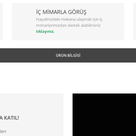
İÇ MİMARLA GÖRÜŞ
Hayalinizdeki mekana ulaşmak için iç
mimarlarımızdan destek alabilirsiniz
tıklayınız.
ÜRÜN BILGISI
A KATIL!
leri