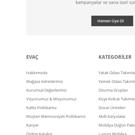
kampanyalar ve sana özel sür
Hemen Üye Ol
EVAÇ
KATEGORİLER
Hakkımızda
Yatak Odası Takımlar
Mağaza Adreslerimiz
Yemek Odası Takıml
Kurumsal Değerlerimiz
Oturma Grupları
Vizyonumuz & Misyonumuz
Köşe Koltuk Takımla
Kalite Politikamız
Duvar Üniteleri
Müşteri Memnuniyeti Politikamız
Akıllı Karyolalar
Kariyer
Mobilya Düğün Paket
Online Katalog
Luxury Mobilya