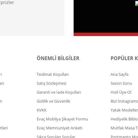
prizler
ÖNEMLİ BİLGİLER
POPÜLER 
ı
Teslimat Koşulları
Ana Sayfa
arı
Satış Sözleşmesi
Sezon Sonu
Garanti ve İade Koşulları
Hızlı Üye Ol
rı
Gizlilik ve Güvenlik
Bizi İnstagram
KVKK
Yatak Modeller
Evaç Mobilya Şikayet Formu
Hediyelik Biblo
leri
Evaç Memnuniyet Anketi
Mutfak Masa T
Sıkça Sorulan Sorular
Portmanto Mod